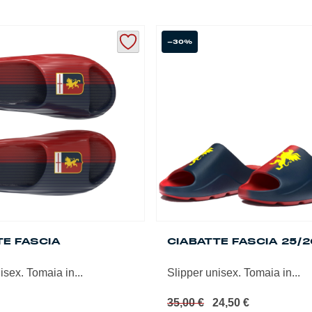
139,00 €.
69,50 €.
prodotto
ha
più
-30%
varianti.
Le
opzioni
possono
essere
scelte
nella
pagina
del
prodotto
TE FASCIA
CIABATTE FASCIA 25/2
isex. Tomaia in...
Slipper unisex. Tomaia in...
Il
Il
35,00
€
24,50
€