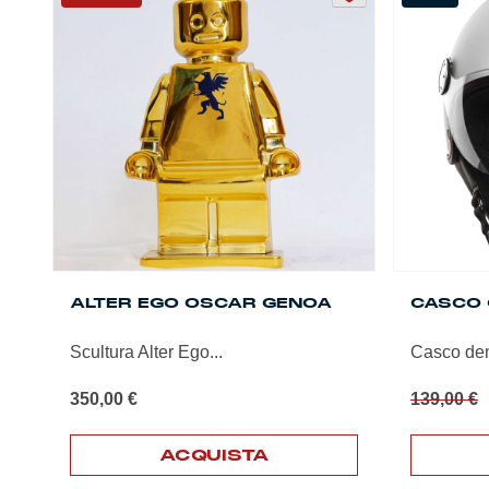
varianti.
Le
opzioni
possono
essere
scelte
nella
pagina
del
prodotto
ALTER EGO OSCAR GENOA
CASCO 
Scultura Alter Ego...
Casco demi
I
350,00
€
139,00
€
ACQUISTA
Questo
Questo