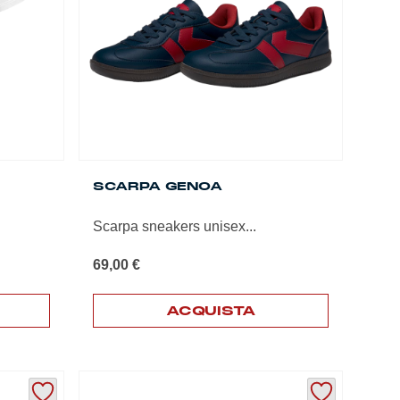
SCARPA GENOA
Scarpa sneakers unisex...
69,00
€
ACQUISTA
Questo
prodotto
ha
più