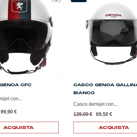
varianti.
Le
opzioni
possono
essere
scelte
nella
pagina
del
prodotto
GENOA CFC
CASCO GENOA GALLIN
BIANCO
jet con...
Casco demijet con...
l
Il
99,90
€
Il
Il
139,00
€
69,50
€
prezzo
prezzo
prezzo
prezzo
originale
attuale
originale
attuale
ACQUISTA
ACQUISTA
era:
è:
era:
è:
139,00 €.
99,90 €.
Questo