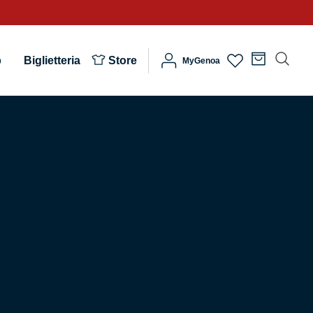
b
Biglietteria
Store
MyGenoa