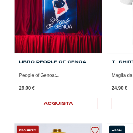
essere
scelte
nella
pagina
del
prodotto
LIBRO PEOPLE OF GENOA
T-SHIRT
People of Genoa:...
Maglia da
29,00
€
24,90
€
ACQUISTA
Questo
prodotto
ha
più
ESAURITO
-28%