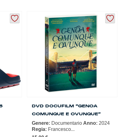
prodotto
ha
più
varianti.
Le
opzioni
possono
essere
scelte
nella
pagina
del
prodotto
6
DVD DOCUFILM “GENOA
COMUNQUE E OVUNQUE”
Genere:
Documentario
Anno:
2024
Regia:
Francesco...