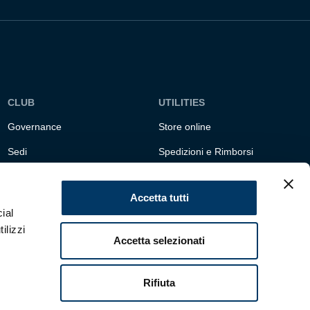
CLUB
UTILITIES
Governance
Store online
Sedi
Spedizioni e Rimborsi
Responsabilità sociale
Fondazione Genoa 1893
ETS
Accetta tutti
ial
ilizzi
Accetta selezionati
Rifiuta