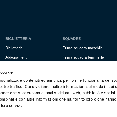
BIGLIETTERIA
SQUADRE
Biglietteria
Prima squadra maschile
Abbonamenti
Prima squadra femminile
Accrediti
Settore giovanile
 cookie
Experience
Genoa for special
rsonalizzare contenuti ed annunci, per fornire funzionalità dei soc
Hospitality
Genoa Academy
ostro traffico. Condividiamo inoltre informazioni sul modo in cui ut
partner che si occupano di analisi dei dati web, pubblicità e social
Summer Camp
ombinarle con altre informazioni che hai fornito loro o che hanno
 loro servizi.