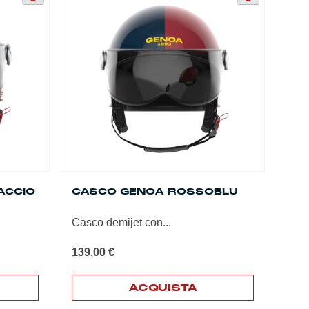
varianti.
Le
opzioni
possono
essere
scelte
nella
pagina
del
prodotto
ACCIO
CASCO GENOA ROSSOBLU
Casco demijet con...
139,00
€
ACQUISTA
Questo