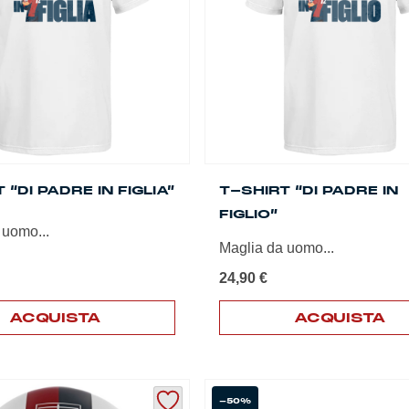
 “DI PADRE IN FIGLIA”
T-SHIRT “DI PADRE IN
FIGLIO”
 uomo...
Maglia da uomo...
24,90
€
ACQUISTA
ACQUISTA
Questo
prodotto
ha
più
-50%