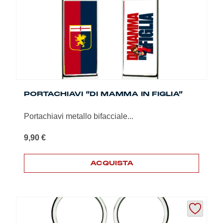
scelte
nella
pagina
del
prodotto
PORTACHIAVI “DI MAMMA IN FIGLIA”
Portachiavi metallo bifacciale...
9,90
€
ACQUISTA