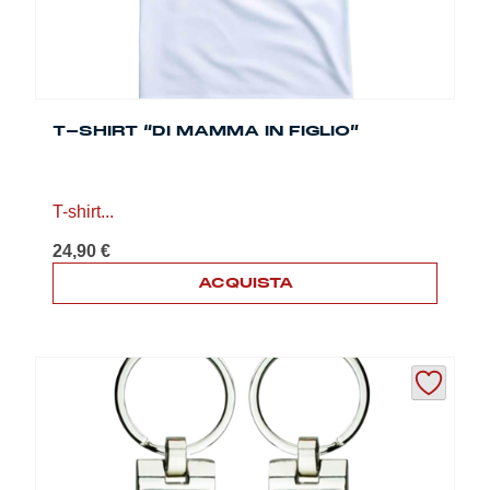
del
prodotto
T-SHIRT “DI MAMMA IN FIGLIO”
T-shirt...
24,90
€
ACQUISTA
Questo
prodotto
ha
più
varianti.
Le
opzioni
possono
essere