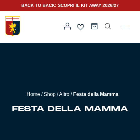
BACK TO BACK: SCOPRI IL KIT AWAY 2026/27
SCOPRI IL NUOVO KIT PORTIERE 2026/27
Home
/
Altro
/ Festa della Mamma
Prima squadra
Kit Gara 2026/27
Training
Home
/
Shop
/
Altro
/
Festa della Mamma
Prima squadra
Rappresentanza
FESTA DELLA MAMMA
Kit Gara 25/26
Genoa for Special