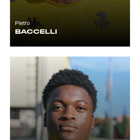
Summer Sale
Mare
Pietro
BACCELLI
Accessori
Party
Outlet
Helan x Genoa
Isolani x Genoa
Gift Card Online Store