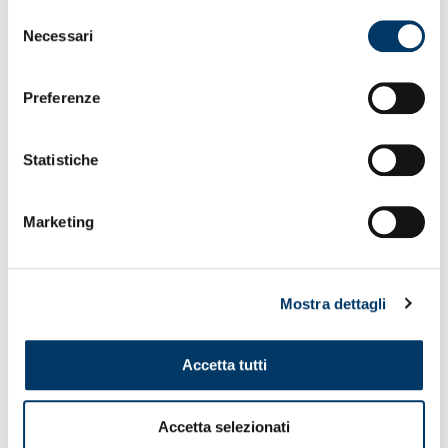
Selezione
Necessari
del
Diego
consenso
Condercuri
Preferenze
24/12/2016
Calciatore di Campo
Statistiche
Marketing
STAFF
Mostra dettagli
Mattia
Accetta tutti
Briozzo
Allenatore
Accetta selezionati