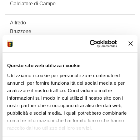
Calciatore di Campo
Alfredo
Bruzzone
06/04/2016
Calciatore di Campo
Questo sito web utilizza i cookie
Matias
Utilizziamo i cookie per personalizzare contenuti ed
Camillò
annunci, per fornire funzionalità dei social media e per
06/04/2016
analizzare il nostro traffico. Condividiamo inoltre
Calciatore di Campo
informazioni sul modo in cui utilizzi il nostro sito con i
nostri partner che si occupano di analisi dei dati web,
pubblicità e social media, i quali potrebbero combinarle
Aron
con altre informazioni che hai fornito loro o che hanno
Gjini
raccolto dal tuo utilizzo dei loro servizi.
28/01/2016
Calciatore di Campo