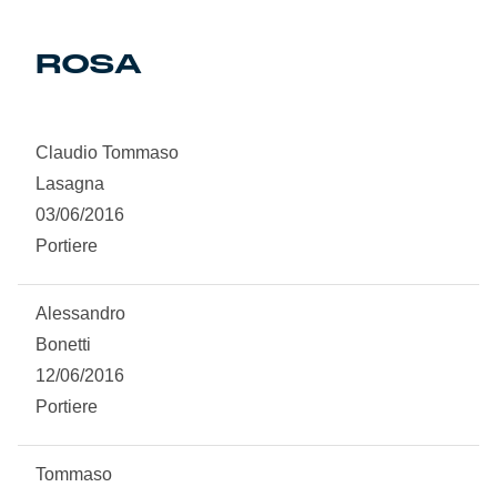
Genoa Academy
Tacchettee Collection
ROSA
Urban Collection
Claudio Tommaso
Throwback Duemila
Lasagna
03/06/2016
Sebago x Genoa
Portiere
Robe di Kappa x Genoa
Alessandro
Red&Blue Voices
Bonetti
12/06/2016
Kids
Portiere
Tommaso