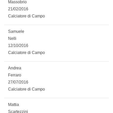
Massobrio
Summer Sale
21/02/2016
Calciatore di Campo
Mare
Accessori
Samuele
Nelli
Party
12/10/2016
Calciatore di Campo
Outlet
Andrea
Helan x Genoa
Ferraro
27/07/2016
Isolani x Genoa
Calciatore di Campo
Gift Card Online Store
Mattia
Scartezzini