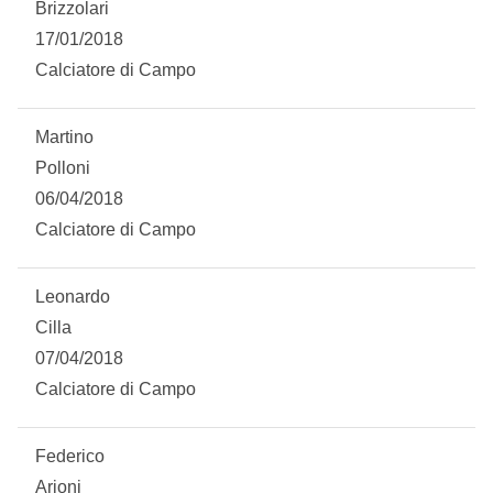
Brizzolari
Summer Sale
17/01/2018
Calciatore di Campo
Mare
Accessori
Martino
Polloni
Party
06/04/2018
Calciatore di Campo
Outlet
Leonardo
Helan x Genoa
Cilla
07/04/2018
Isolani x Genoa
Calciatore di Campo
Gift Card Online Store
Federico
Arioni