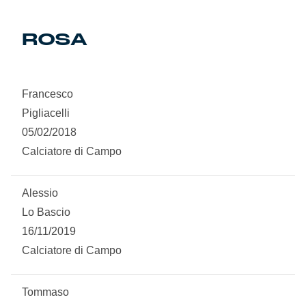
Genoa Academy
Tacchettee Collection
ROSA
Urban Collection
Francesco
Throwback Duemila
Pigliacelli
05/02/2018
Sebago x Genoa
Calciatore di Campo
Robe di Kappa x Genoa
Alessio
Red&Blue Voices
Lo Bascio
16/11/2019
Kids
Calciatore di Campo
Tommaso