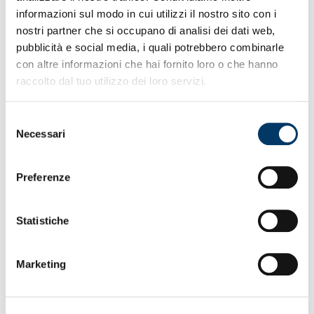
informazioni sul modo in cui utilizzi il nostro sito con i
Calciatore di Campo
nostri partner che si occupano di analisi dei dati web,
pubblicità e social media, i quali potrebbero combinarle
con altre informazioni che hai fornito loro o che hanno
raccolto dal tuo utilizzo dei loro servizi.
STAFF
Selezione
Necessari
del
consenso
Edoardo
Preferenze
Incerti
Allenatore
Statistiche
Arun
Marketing
Maltese
Allenatore in 2°