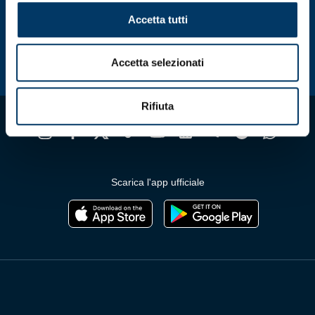
nella
pagina
Accetta tutti
del
prodotto
Accetta selezionati
Rifiuta
Scarica l'app ufficiale