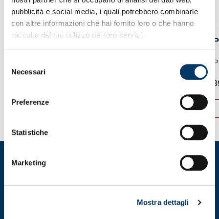
pubblicità e social media, i quali potrebbero combinarle
con altre informazioni che hai fornito loro o che hanno
raccolto dal tuo utilizzo dei loro servizi.
SHOPPER
P
Selezione
Shopper Genoa CFC...
P
Necessari
del
5,90
€
3
consenso
Preferenze
ACQUISTA
Questo
prodotto
Statistiche
ha
più
varianti.
Marketing
Le
opzioni
possono
essere
Mostra dettagli
scelte