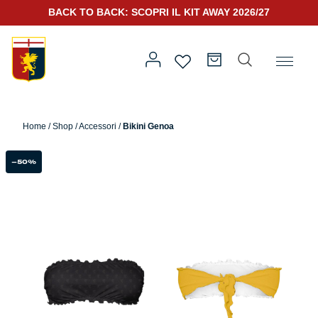
BACK TO BACK: SCOPRI IL KIT AWAY 2026/27
Home
/
Altro
/
Accessori
/ Bikini Genoa
Home
/
Shop
/
Accessori
/
Bikini Genoa
Prima squadra
Kit Gara 2026/27
-50%
Training
Prima squadra
Rappresentanza
Kit Gara 25/26
Genoa for Special