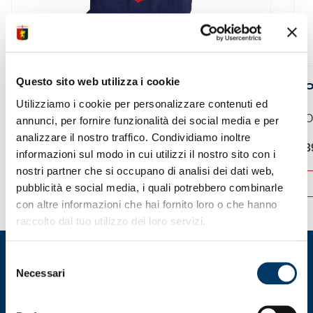
Questo sito web utilizza i cookie
SHOPPER
O
Utilizziamo i cookie per personalizzare contenuti ed
Shopper Genoa CFC...
O
annunci, per fornire funzionalità dei social media e per
analizzare il nostro traffico. Condividiamo inoltre
5,90
€
3
informazioni sul modo in cui utilizzi il nostro sito con i
nostri partner che si occupano di analisi dei dati web,
ACQUISTA
pubblicità e social media, i quali potrebbero combinarle
Questo
Q
con altre informazioni che hai fornito loro o che hanno
prodotto
p
raccolto dal tuo utilizzo dei loro servizi.
ha
h
più
p
varianti.
va
Selezione
Le
L
Necessari
del
opzioni
o
consenso
possono
p