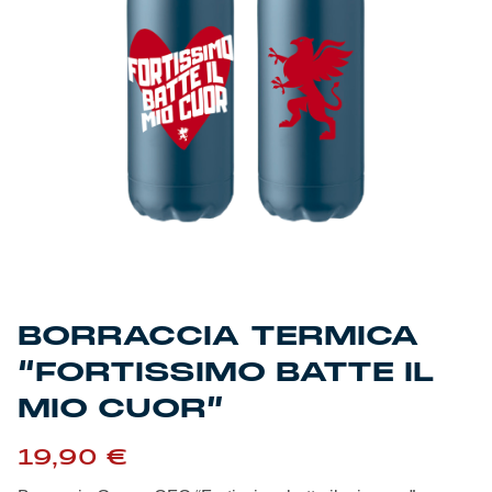
Genoa Academy
Tacchettee Collection
Urban Collection
Throwback Duemila
Sebago x Genoa
Robe di Kappa x Genoa
BORRACCIA TERMICA
Red&Blue Voices
“FORTISSIMO BATTE IL
Kids
MIO CUOR”
19,90
€