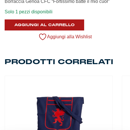
Borraccia Genoa CFC “Fortissimo batte il mio cuor”
Summer Sale
Solo 1 pezzi disponibili
Mare
AGGIUNGI AL CARRELLO
Accessori
Aggiungi alla Wishlist
Party
PRODOTTI CORRELATI
Outlet
Helan x Genoa
Isolani x Genoa
Gift Card Online Store