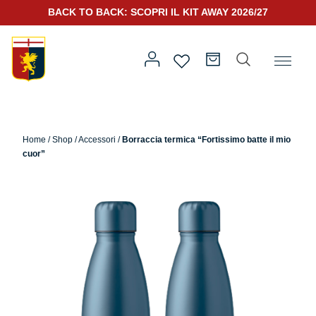
BACK TO BACK: SCOPRI IL KIT AWAY 2026/27
Home
/
Altro
/
Accessori
/ Borraccia termica “Fortissimo batte il
mio cuor”
Home
/
Shop
/
Accessori
/
Borraccia termica “Fortissimo batte il mio
cuor”
Prima squadra
Kit Gara 2026/27
Training
Prima squadra
Rappresentanza
Kit Gara 25/26
Genoa for Special