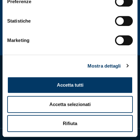
essere
e
Preferenze
scelte
s
nella
n
pagina
p
Statistiche
del
d
prodotto
p
Marketing
Mostra dettagli
Accetta tutti
Scarica l'app ufficiale
Accetta selezionati
Rifiuta