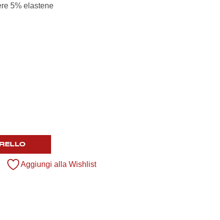
ere 5% elastene
a
49,90 €
RELLO
Aggiungi alla Wishlist