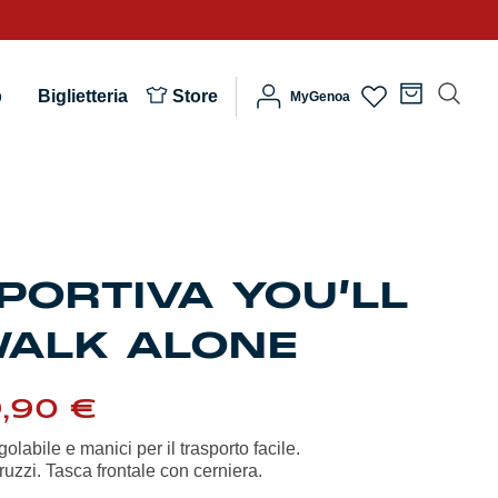
b
Biglietteria
Store
MyGenoa
PORTIVA YOU’LL
WALK ALONE
Fascia
9,90
€
di
prezzo:
olabile e manici per il trasporto facile.
da
ruzzi. Tasca frontale con cerniera.
29,90 €