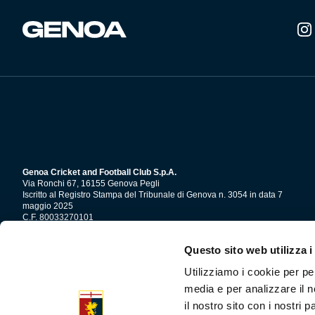
del
prodotto
Genoa Cricket and Football Club S.p.A.
Via Ronchi 67, 16155 Genova Pegli
Iscritto al Registro Stampa del Tribunale di Genova n. 3054 in data 7
maggio 2025
C.F. 80033270101
P.IVA 00973790108
Questo sito web utilizza i
CONTATTI
Utilizziamo i cookie per pe
media e per analizzare il n
il nostro sito con i nostri 