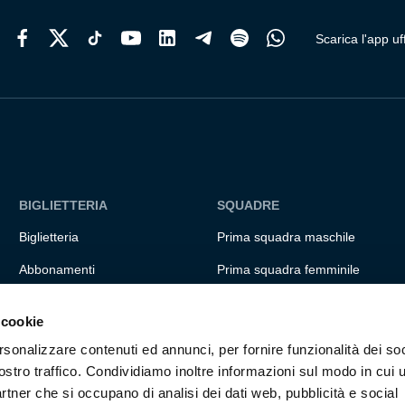
del
prodotto
Scarica l'app uff
BIGLIETTERIA
SQUADRE
Biglietteria
Prima squadra maschile
Abbonamenti
Prima squadra femminile
Accrediti
Settore giovanile
 cookie
Experience
Genoa for special
rsonalizzare contenuti ed annunci, per fornire funzionalità dei soc
Hospitality
Genoa Academy
ostro traffico. Condividiamo inoltre informazioni sul modo in cui ut
partner che si occupano di analisi dei dati web, pubblicità e social
Summer Camp