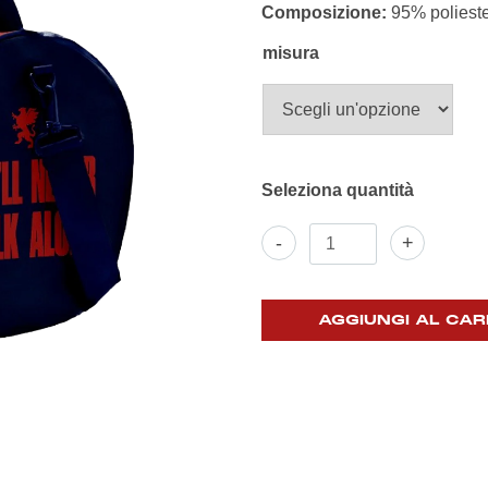
Composizione:
95% poliest
misura
Borsa
-
+
Sportiva
You'll
never
walk
AGGIUNGI AL CAR
alone
quantità