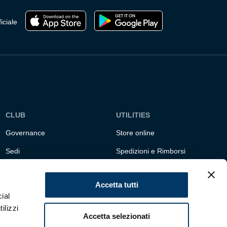
del
prodotto
iciale
CLUB
UTILITIES
Governance
Store online
Sedi
Spedizioni e Rimborsi
Responsabilità sociale
Fondazione Genoa 1893
ETS
Accetta tutti
ial
ilizzi
Accetta selezionati