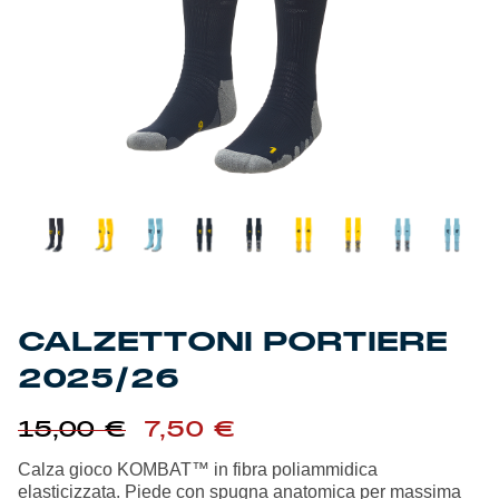
Genoa Academy
Tacchettee Collection
Urban Collection
Throwback Duemila
Sebago x Genoa
Robe di Kappa x Genoa
CALZETTONI PORTIERE
Red&Blue Voices
2025/26
Kids
Il
Il
15,00
€
7,50
€
prezzo
prezzo
originale
attuale
Calza gioco KOMBAT™ in fibra poliammidica
era:
è:
elasticizzata. Piede con spugna anatomica per massima