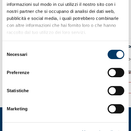
informazioni sul modo in cui utilizzi il nostro sito con i
nostri partner che si occupano di analisi dei dati web,
pubblicità e social media, i quali potrebbero combinarle
con altre informazioni che hai fornito loro o che hanno
raccolto dal tuo utilizzo dei loro servizi.
MAGLIA THIRD KOMBAT PRO 2024/25
P
Selezione
Necessari
del
Maglia gioco KOMBAT™...
P
consenso
Il
Il
Preferenze
120,00
€
49,90
€
4
prezzo
prezzo
originale
attuale
ACQUISTA
era:
è:
Statistiche
120,00 €.
49,90 €.
Questo
Q
prodotto
p
ha
h
Marketing
più
p
varianti.
va
Le
L
opzioni
o