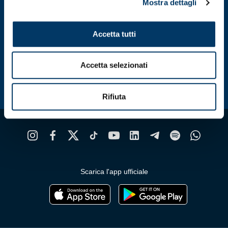
Mostra dettagli
possono
p
essere
e
scelte
s
Accetta tutti
nella
n
pagina
p
del
d
Accetta selezionati
prodotto
p
Rifiuta
Scarica l'app ufficiale