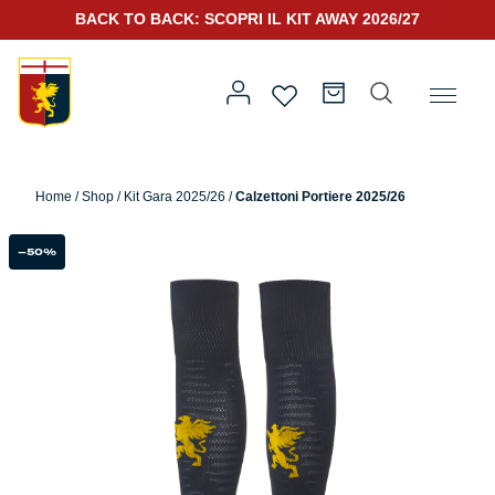
BACK TO BACK: SCOPRI IL KIT AWAY 2026/27
Home
/
Team
/
Kit Gara 2025/26
/ Calzettoni Portiere 2025/26
Home
/
Shop
/
Kit Gara 2025/26
/
Calzettoni Portiere 2025/26
Prima squadra
Kit Gara 2026/27
-50%
Training
Prima squadra
Rappresentanza
Kit Gara 25/26
Genoa for Special