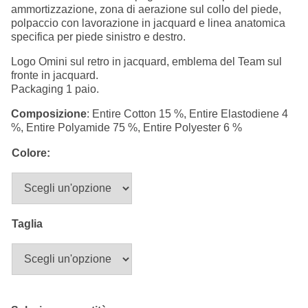
15,00 €.
7,50 €.
ammortizzazione, zona di aerazione sul collo del piede,
Summer Sale
polpaccio con lavorazione in jacquard e linea anatomica
specifica per piede sinistro e destro.
Mare
Logo Omini sul retro in jacquard, emblema del Team sul
fronte in jacquard.
Accessori
Packaging 1 paio.
Composizione
: Entire Cotton 15 %, Entire Elastodiene 4
Party
%, Entire Polyamide 75 %, Entire Polyester 6 %
Colore:
Outlet
Helan x Genoa
Taglia
Isolani x Genoa
Gift Card Online Store