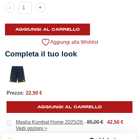
Pantaloncino
-
+
Home
2025/26
quantità
AGGIUNGI AL CARRELLO
Aggiungi alla Wishlist
Completa il tuo look
Prezzo:
22,50
€
AGGIUNGI AL CARRELLO
Il
Il
Maglia Kombat Home 2025/26
-
85,00
€
42,50
€
prezzo
prezzo
Vedi opzioni >
originale
attuale
Il
Il
Calzettoni Home 2025/26
-
15,00
€
7,50
€
Vedi