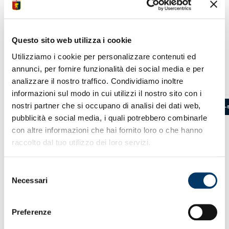
era:
è:
prezzo
prezzo
opzioni >
85,00 €.
42,50 €
originale
attuale
era:
è:
15,00 €.
7,50 €.
Questo sito web utilizza i cookie
Utilizziamo i cookie per personalizzare contenuti ed
PRODOTTI CORRELATI
annunci, per fornire funzionalità dei social media e per
analizzare il nostro traffico. Condividiamo inoltre
informazioni sul modo in cui utilizzi il nostro sito con i
nostri partner che si occupano di analisi dei dati web,
-50%
-
pubblicità e social media, i quali potrebbero combinarle
con altre informazioni che hai fornito loro o che hanno
raccolto dal tuo utilizzo dei loro servizi.
Selezione
Necessari
del
consenso
Preferenze