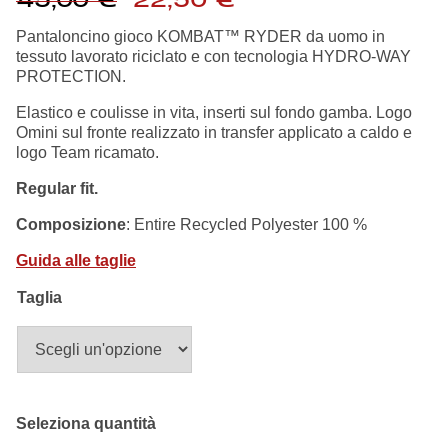
45,00
€
22,50
€
Summer Sale
prezzo
prezzo
originale
attuale
Pantaloncino gioco KOMBAT™ RYDER da uomo in
era:
è:
tessuto lavorato riciclato e con tecnologia HYDRO-WAY
Mare
45,00 €.
22,50 €.
PROTECTION.
Elastico e coulisse in vita, inserti sul fondo gamba. Logo
Accessori
Omini sul fronte realizzato in transfer applicato a caldo e
logo Team ricamato.
Party
Regular fit.
Composizione
: Entire Recycled Polyester 100 %
Outlet
Guida alle taglie
Helan x Genoa
Taglia
Isolani x Genoa
Gift Card Online Store