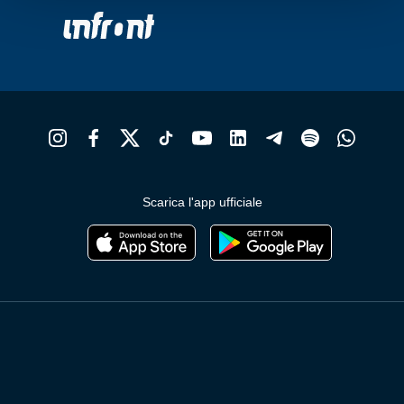
del
d
prodotto
p
Scarica l'app ufficiale