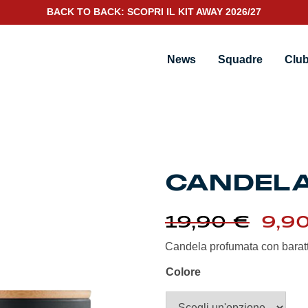
BACK TO BACK: SCOPRI IL KIT AWAY 2026/27
News
Squadre
Clu
CANDEL
Il
19,90
€
9,9
pre
orig
Candela profumata con baratt
era:
19,9
Colore