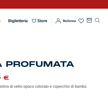
b
Biglietteria
Store
MyGenoa
A PROFUMATA
Il
0
€
zzo
prezzo
inale
attuale
olino di vetro opaco colorato e coperchio di bambù
è:
0 €.
9,90 €.