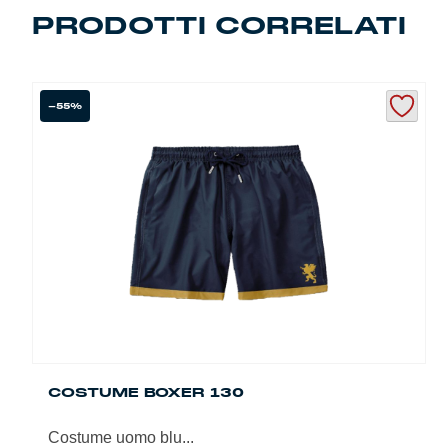
Summer Sale
PRODOTTI CORRELATI
Mare
-55%
Accessori
Party
Outlet
Helan x Genoa
Isolani x Genoa
Gift Card Online Store
COSTUME BOXER 130
Costume uomo blu...