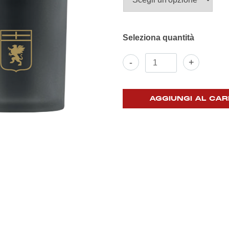
Candela
-
+
Profumata
quantità
AGGIUNGI AL CAR