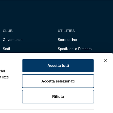
CLUB
UTILITIES
Governance
Store online
Sedi
Spedizioni e Rimborsi
Responsabilità sociale
Fondazione Genoa 1893
ETS
Accetta tutti
ial
ilizzi
Accetta selezionati
Rifiuta