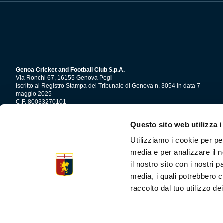
Genoa Cricket and Football Club S.p.A.
Via Ronchi 67, 16155 Genova Pegli
Iscritto al Registro Stampa del Tribunale di Genova n. 3054 in data 7
maggio 2025
C.F. 80033270101
P.IVA 00973790108
Questo sito web utilizza i
CONTATTI
Utilizziamo i cookie per pe
media e per analizzare il n
il nostro sito con i nostri 
media, i quali potrebbero c
raccolto dal tuo utilizzo dei