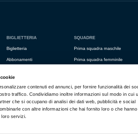
BIGLIETTERIA
SQUADRE
Biglietteria
Prima squadra maschile
Abbonamenti
Prima squadra femminile
Accrediti
Settore giovanile
 cookie
Experience
Genoa for special
rsonalizzare contenuti ed annunci, per fornire funzionalità dei soc
Hospitality
Genoa Academy
ostro traffico. Condividiamo inoltre informazioni sul modo in cui ut
partner che si occupano di analisi dei dati web, pubblicità e social
Summer Camp
ombinarle con altre informazioni che hai fornito loro o che hanno
 loro servizi.