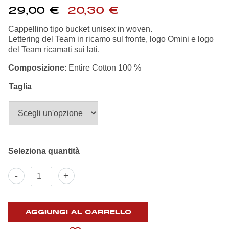
Summer Sale
Il
Il
29,00
€
20,30
€
prezzo
prezzo
originale
attuale
Cappellino tipo bucket unisex in woven.
Mare
era:
è:
Lettering del Team in ricamo sul fronte, logo Omini e logo
29,00 €.
20,30 €.
del Team ricamati sui lati.
Accessori
Composizione
: Entire Cotton 100 %
Taglia
Party
Outlet
Helan x Genoa
Isolani x Genoa
Cappello
-
+
Pescatore
Urban
Gift Card Online Store
Collection
quantità
AGGIUNGI AL CARRELLO