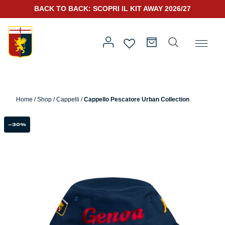
BACK TO BACK: SCOPRI IL KIT AWAY 2026/27
Home
/
Abbigliamento
/
Urban Collection
/ Cappello Pescatore
Urban Collection
Home
/
Shop
/
Cappelli
/
Cappello Pescatore Urban Collection
Prima squadra
Kit Gara 2026/27
-30%
Training
Prima squadra
Rappresentanza
Kit Gara 25/26
Genoa for Special