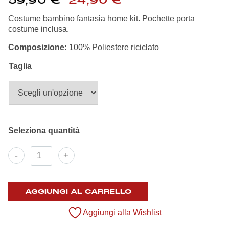
59,90
€
24,90
€
Summer Sale
prezzo
prezzo
originale
attuale
Costume bambino fantasia home kit. Pochette porta
era:
è:
costume inclusa.
Mare
59,90 €.
24,90 €.
Composizione:
100% Poliestere riciclato
Accessori
Taglia
Party
Outlet
Helan x Genoa
Costume
-
+
Boxer
Isolani x Genoa
Home
Bambino
quantità
AGGIUNGI AL CARRELLO
Gift Card Online Store
Aggiungi alla Wishlist