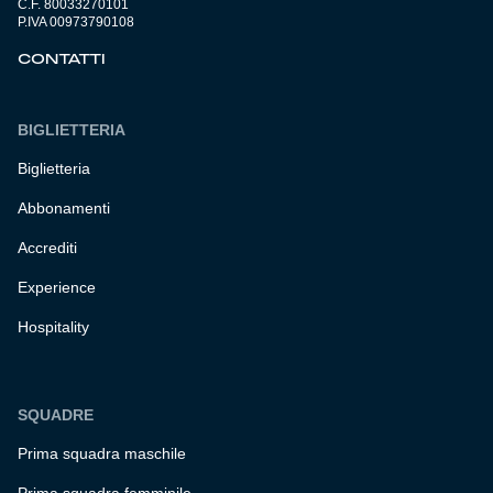
C.F. 80033270101
P.IVA 00973790108
CONTATTI
BIGLIETTERIA
Biglietteria
Abbonamenti
Accrediti
Experience
Hospitality
SQUADRE
Prima squadra maschile