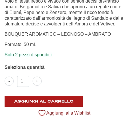
Volo di testa fresco e vivace con sentori decisi di Arancio
Summer Sale
amaro, Bergamotto e Salvia che aprono a un regale cuore
di Elemì, Pepe nero e Zenzero, mentre il ricco fondo è
caratterizzato dall’armoniosità del legno di Sandalo e dalle
Mare
sfumature decise e avvolgenti dell’Ambra e del Vetiver.
BOUQUET: AROMATICO – LEGNOSO – AMBRATO
Accessori
Formato: 50 mL
Party
Solo 2 pezzi disponibili
Outlet
Eau
Helan x Genoa
-
+
de
Parfum
Isolani x Genoa
quantità
AGGIUNGI AL CARRELLO
Gift Card Online Store
Aggiungi alla Wishlist