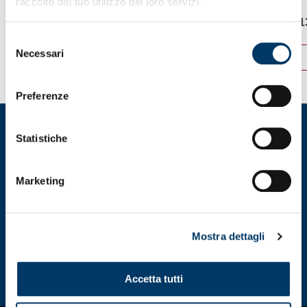
raccolto dal tuo utilizzo dei loro servizi.
30,00
€
1
Selezione
Necessari
del
ACQUISTA
consenso
Preferenze
Statistiche
Marketing
Mostra dettagli
Accetta tutti