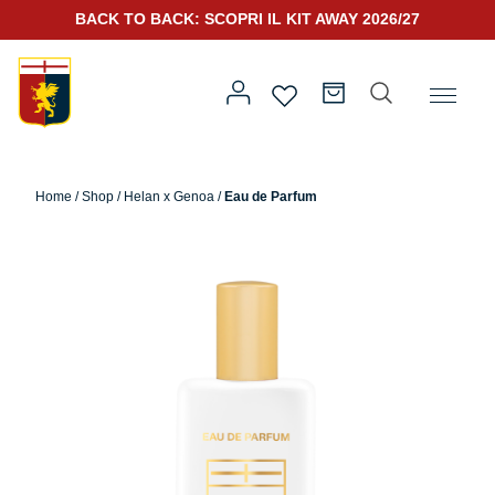
BACK TO BACK: SCOPRI IL KIT AWAY 2026/27
Home
/
Altro
/
Helan x Genoa
/ Eau de Parfum
Home
/
Shop
/
Helan x Genoa
/
Eau de Parfum
Prima squadra
Kit Gara 2026/27
Training
Prima squadra
Rappresentanza
Kit Gara 25/26
Genoa for Special