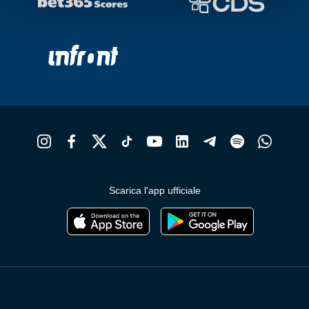
nella
n
pagina
p
del
d
prodotto
p
Scarica l'app ufficiale