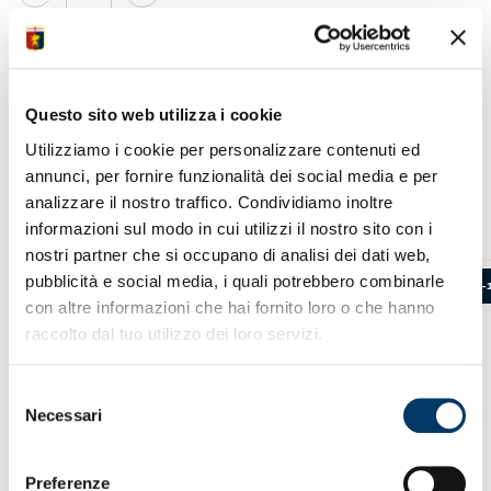
Training
Bambino
25/26
quantità
AGGIUNGI AL CARRELLO
Aggiungi alla Wishlist
Questo sito web utilizza i cookie
Utilizziamo i cookie per personalizzare contenuti ed
annunci, per fornire funzionalità dei social media e per
PRODOTTI CORRELATI
analizzare il nostro traffico. Condividiamo inoltre
informazioni sul modo in cui utilizzi il nostro sito con i
nostri partner che si occupano di analisi dei dati web,
pubblicità e social media, i quali potrebbero combinarle
-30%
-
con altre informazioni che hai fornito loro o che hanno
raccolto dal tuo utilizzo dei loro servizi.
Selezione
Necessari
del
consenso
Preferenze