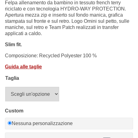
originale
attuale
Felpa allenamento da bambino in tessuto french terry
Summer Sale
era:
è:
riciclato e con tecnologia HYDRO-WAY PROTECTION.
69,00 €.
44,90 €.
Apertura mezza zip e inserto sul fondo manica, grafica
Mare
stampata sul fronte e sul retro. Logo Omini sul petto, sulle
maniche, sul retro e Team Patch realizzati in transfer
applicati a caldo.
Accessori
Slim fit.
Party
Composizione: Recycled Polyester 100 %
Guida alle taglie
Outlet
Taglia
Helan x Genoa
Isolani x Genoa
Custom
Gift Card Online Store
Nessuna personalizzazione