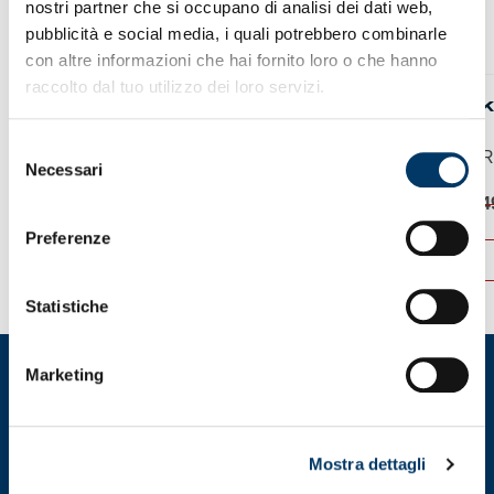
nostri partner che si occupano di analisi dei dati web,
pubblicità e social media, i quali potrebbero combinarle
con altre informazioni che hai fornito loro o che hanno
raccolto dal tuo utilizzo dei loro servizi.
KIT BAMBINO THIRD 2025/26
K
Selezione
Replica ufficiale del...
R
Necessari
del
consenso
Il
Il
49,00
€
24,50
€
4
prezzo
prezzo
Preferenze
originale
attuale
ACQUISTA
era:
è:
49,00 €.
24,50 €.
Questo
Q
Statistiche
prodotto
p
ha
h
più
p
Marketing
varianti.
va
Le
L
opzioni
o
possono
p
Mostra dettagli
essere
e
scelte
s