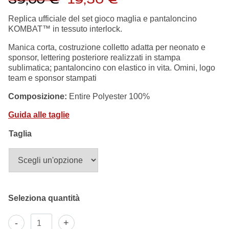
39,00
€
19,50
€
Summer Sale
prezzo
prezzo
originale
attuale
Replica ufficiale del set gioco maglia e pantaloncino
era:
è:
KOMBAT™ in tessuto interlock.
Mare
39,00 €.
19,50 €.
Manica corta, costruzione colletto adatta per neonato e
sponsor, lettering posteriore realizzati in stampa
Accessori
sublimatica; pantaloncino con elastico in vita. Omini, logo
team e sponsor stampati
Party
Composizione:
Entire Polyester 100%
Guida alle taglie
Outlet
Taglia
Helan x Genoa
Isolani x Genoa
Gift Card Online Store
Kit
-
+
Baby