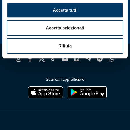
nella
n
Accetta tutti
pagina
p
del
d
prodotto
p
Accetta selezionati
Rifiuta
Scarica l'app ufficiale