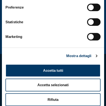
opzioni
o
Preferenze
possono
p
essere
e
scelte
s
Statistiche
nella
n
pagina
p
del
d
prodotto
p
Marketing
Mostra dettagli
Accetta tutti
Scarica l'app ufficiale
Accetta selezionati
Rifiuta