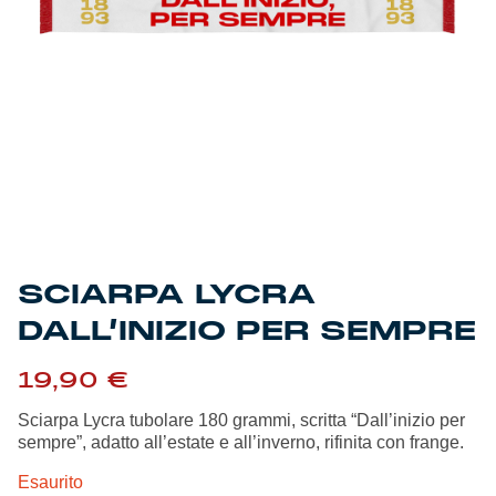
Genoa Academy
Tacchettee Collection
Urban Collection
Throwback Duemila
Sebago x Genoa
Robe di Kappa x Genoa
SCIARPA LYCRA
DALL’INIZIO PER SEMPRE
Red&Blue Voices
19,90
€
Kids
Sciarpa Lycra tubolare 180 grammi, scritta “Dall’inizio per
sempre”, adatto all’estate e all’inverno, rifinita con frange.
Esaurito