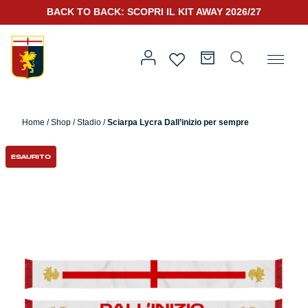
BACK TO BACK: SCOPRI IL KIT AWAY 2026/27
Home
/
Altro
/
Accessori
/ Sciarpa Lycra Dall’inizio per sempre
Home
/
Shop
/
Stadio
/
Sciarpa Lycra Dall’inizio per sempre
Prima squadra
Kit Gara 2026/27
ESAURITO
Training
Prima squadra
Rappresentanza
Kit Gara 25/26
Genoa for Special