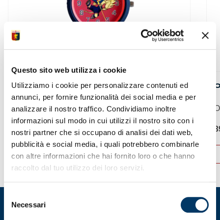
Questo sito web utilizza i cookie
Utilizziamo i cookie per personalizzare contenuti ed
OROLOGIO ONEKID
O
annunci, per fornire funzionalità dei social media e per
Orologio ONEKID ø...
O
analizzare il nostro traffico. Condividiamo inoltre
informazioni sul modo in cui utilizzi il nostro sito con i
39,00
€
3
nostri partner che si occupano di analisi dei dati web,
pubblicità e social media, i quali potrebbero combinarle
ACQUISTA
con altre informazioni che hai fornito loro o che hanno
Questo
Q
raccolto dal tuo utilizzo dei loro servizi.
prodotto
p
ha
h
Selezione
più
p
Necessari
del
varianti.
va
Le
L
consenso