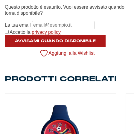
Summer Sale
Questo prodotto è esaurito. Vuoi essere avvisato quando
torna disponibile?
Mare
La tua email
Accetto la
privacy policy
Accessori
AVVISAMI QUANDO DISPONIBILE
Party
Aggiungi alla Wishlist
Outlet
PRODOTTI CORRELATI
Helan x Genoa
Isolani x Genoa
Gift Card Online Store