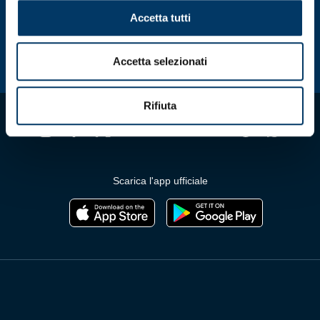
p
pagina
Accetta tutti
d
del
p
prodotto
Accetta selezionati
Rifiuta
Scarica l'app ufficiale