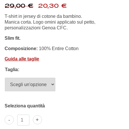
Summer Sale
Il
Il
29,00
€
20,30
€
prezzo
prezzo
originale
attuale
T-shirt in jersey di cotone da bambino.
Mare
era:
è:
Manica corta. Logo omini applicato sul petto,
29,00 €.
20,30 €.
personalizzazioni Genoa CFC.
Accessori
Slim fit.
Composizione:
100% Entire Cotton
Party
Guida alle taglie
Outlet
Taglia:
Helan x Genoa
Isolani x Genoa
Gift Card Online Store
T-
-
+
shirt
Robe