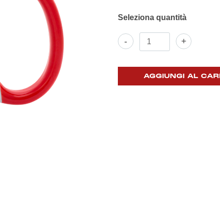
Tazza
-
+
Mug
"Fortissimo
batte
il
AGGIUNGI AL CAR
mio
cuor"
quantità