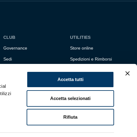
CLUB
UTILITIES
Governance
Store online
Sedi
Spedizioni e Rimborsi
Responsabilità sociale
Fondazione Genoa 1893
ETS
Accetta tutti
ial
ilizzi
Accetta selezionati
Rifiuta