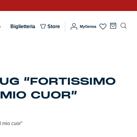
b
Biglietteria
Store
MyGenoa
UG “FORTISSIMO
 MIO CUOR”
l mio cuor”