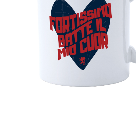
Genoa Academy
Tacchettee Collection
Urban Collection
Throwback Duemila
Sebago x Genoa
Robe di Kappa x Genoa
Red&Blue Voices
Kids