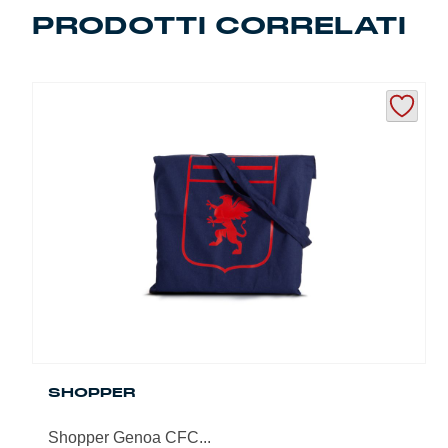
Summer Sale
PRODOTTI CORRELATI
Mare
Accessori
Party
Outlet
Helan x Genoa
Isolani x Genoa
Gift Card Online Store
SHOPPER
Shopper Genoa CFC...