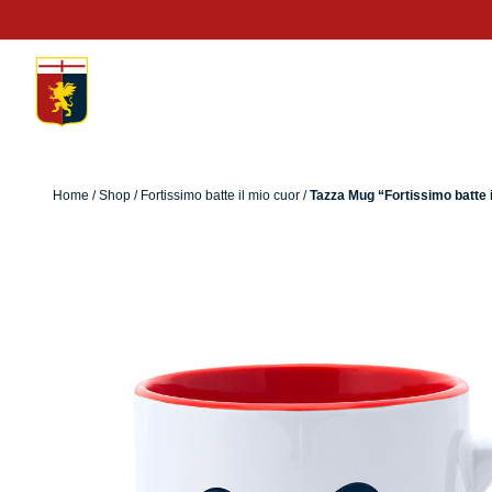
Home
/
Altro
/
Accessori
/ Tazza Mug “Fortissimo batte il mio cu
Home
/
Shop
/
Fortissimo batte il mio cuor
/
Tazza Mug “Fortissimo batte 
Prima squadra
Kit Gara 2026/27
Training
Prima squadra
Rappresentanza
Kit Gara 25/26
Genoa for Special