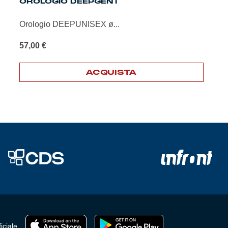
OROLOGIO DEEPGENT
Orologio DEEPUNISEX ø...
57,00
€
ACQUISTA
iciale