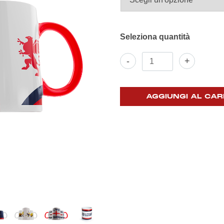
Tazza
-
+
MUG
quantità
AGGIUNGI AL CAR