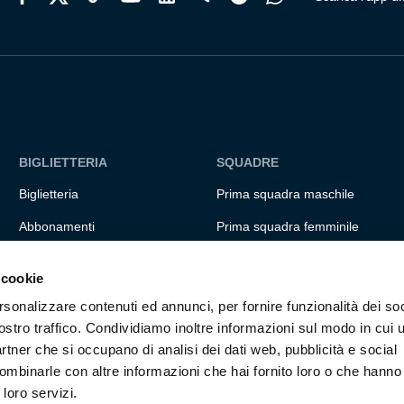
BIGLIETTERIA
SQUADRE
Biglietteria
Prima squadra maschile
Abbonamenti
Prima squadra femminile
Accrediti
Settore giovanile
 cookie
Experience
Genoa for special
rsonalizzare contenuti ed annunci, per fornire funzionalità dei soc
Hospitality
Genoa Academy
ostro traffico. Condividiamo inoltre informazioni sul modo in cui ut
partner che si occupano di analisi dei dati web, pubblicità e social
Summer Camp
ombinarle con altre informazioni che hai fornito loro o che hanno
 loro servizi.