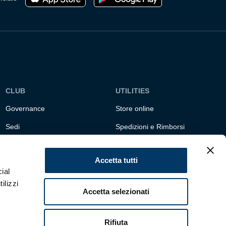
CLUB
UTILITIES
Governance
Store online
Sedi
Spedizioni e Rimborsi
Responsabilità sociale
Fondazione Genoa 1893
ETS
Accetta tutti
ial
ilizzi
Accetta selezionati
Rifiuta