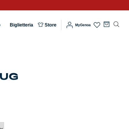
b
Biglietteria
Store
MyGenoa
MUG