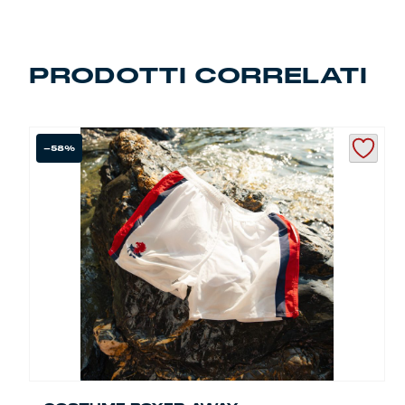
Summer Sale
Mare
PRODOTTI CORRELATI
Accessori
-58%
Party
Outlet
Helan x Genoa
Isolani x Genoa
Gift Card Online Store