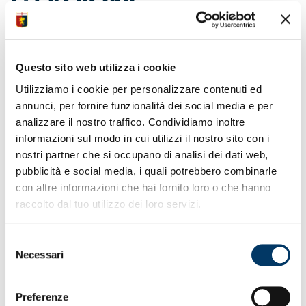
STAGIONE…
SPECIALE
Questo sito web utilizza i cookie
Il cuore nelle rose per aver condiviso un’altra stagione
straordinaria, vestendo i colori del Genoa e vivendo
Utilizziamo i cookie per personalizzare contenuti ed
un’esperienza super formativa nei valori del rispetto,
annunci, per fornire funzionalità dei social media e per
dell’inclusione, della tolleranza e dell’amicizia. E la
analizzare il nostro traffico. Condividiamo inoltre
certezza per il Genoa for Special, la squadra più speciale
informazioni sul modo in cui utilizzi il nostro sito con i
tra quelle maschili e femminili del club di calcio più antico
nostri partner che si occupano di analisi dei dati web,
in Italia, di appartenere a un’unica grande famiglia. La
grande famiglia rossoblù che nel proprio Dna lascia
pubblicità e social media, i quali potrebbero combinarle
indietro nessuno e ha inciso il senso di appartenenza a
con altre informazioni che hai fornito loro o che hanno
ideali irrinunciabili.
raccolto dal tuo utilizzo dei loro servizi.
E’ grazie alla disponibilità dei famigliari, agli aspetti
organizzativi curati dal club, ma soprattutto al
Selezione
fondamentale contributo di Cambiaso Risso Group, partner
Necessari
del
storico del Genoa for Special, nonché campioni di
consenso
generosità nel sostenere progetti e iniziative di solidarietà
in favore della cittadinanza e sul territorio, che tante
Preferenze
giornate rimarranno scolpite nella roccia per i meravigliosi