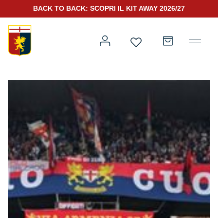
BACK TO BACK: SCOPRI IL KIT AWAY 2026/27
Prima squadra
Kit Gara 2026/27
Training
Prima squadra
Rappresentanza
Kit Gara 25/26
Genoa for Special