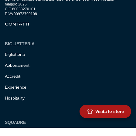
maggio 2025
C.F. 80033270101
P.IVA 00973790108
CONTATTI
BIGLIETTERIA
Biglietteria
Abbonamenti
Accrediti
Experience
Hospitality
Visita lo store
SQUADRE
Prima squadra maschile