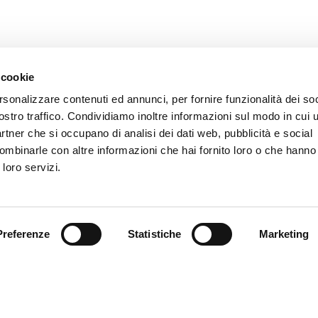
 cookie
rsonalizzare contenuti ed annunci, per fornire funzionalità dei soc
ERTE AL FERRA
ostro traffico. Condividiamo inoltre informazioni sul modo in cui ut
partner che si occupano di analisi dei dati web, pubblicità e social
ombinarle con altre informazioni che hai fornito loro o che hanno
 loro servizi.
e al Ferraris” è il progetto attraverso il quale il Genoa riserva 10 
e partite del campionato, nel settore Distinti, per persone non ved
 e per gli eventuali accompagnatori, e una radiocronaca dedicat
eno le emozioni di una partita allo stadio.
Preferenze
Statistiche
Marketing
 l’accredito per la partita, e usufruire di questa opportunità, occ
l’Unione Italiana Ciechi al numero 010/2510049 nei primi giorni 
 cui si disputa il match, fornendo i dati da loro richiesti. Una vol
l’utilizzo di smartphone e cuffie, servendosi del QRcode o del lin
 si verrà indirizzati al sito in uso per ascoltare gratuitamente la
ca.