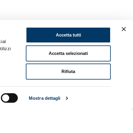
Accetta tutti
ial
RIS
ilizzi
Accetta selezionati
Rifiuta
biglietti
enti o
a per
Mostra dettagli
orre
della
ta allo
k di