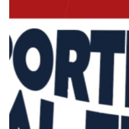
Summer Sale
Mare
Accessori
Party
Outlet
Helan x Genoa
Isolani x Genoa
Gift Card Online Store