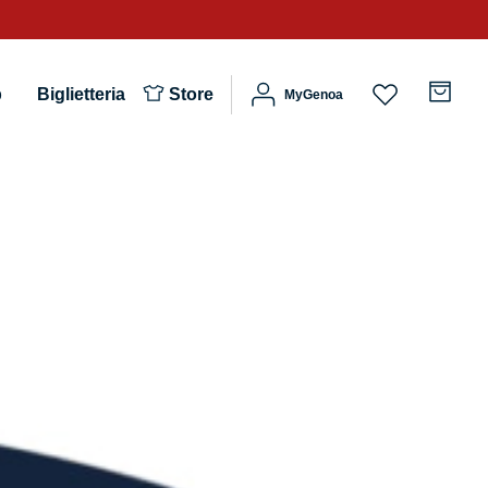
b
Biglietteria
Store
MyGenoa