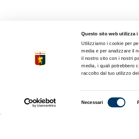
Questo sito web utilizza i
Utilizziamo i cookie per pe
PORTE AP
media e per analizzare il n
il nostro sito con i nostri 
media, i quali potrebbero c
raccolto dal tuo utilizzo dei
“Porte apert
per tutte l
ipovedenti,
vivere appi
Selezione
Necessari
del
Per ricevere
contattare 
consenso
settimana in
stadio con 
riferimento,
radiocrona