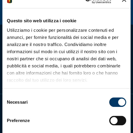
Summer Sale
Mare
Questo sito web utilizza i cookie
Utilizziamo i cookie per personalizzare contenuti ed
Accessori
annunci, per fornire funzionalità dei social media e per
analizzare il nostro traffico. Condividiamo inoltre
informazioni sul modo in cui utilizzi il nostro sito con i
Party
nostri partner che si occupano di analisi dei dati web,
Scarica l'app ufficiale
pubblicità e social media, i quali potrebbero combinarle
Outlet
con altre informazioni che hai fornito loro o che hanno
raccolto dal tuo utilizzo dei loro servizi.
Helan x Genoa
Selezione
Isolani x Genoa
Necessari
del
consenso
Gift Card Online Store
Preferenze