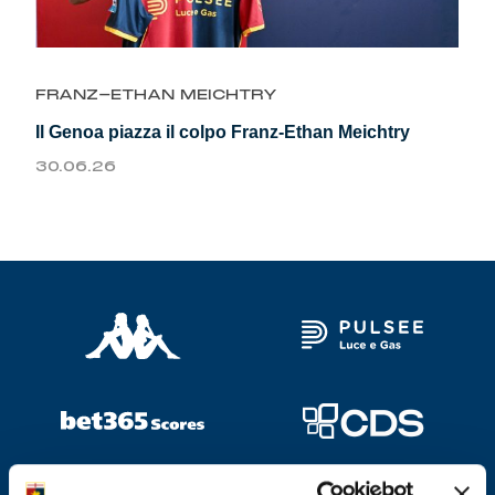
Genoa Academy
Tacchettee Collection
FRANZ-ETHAN MEICHTRY
Urban Collection
Il Genoa piazza il colpo Franz-Ethan Meichtry
Throwback Duemila
30.06.26
Sebago x Genoa
Robe di Kappa x Genoa
Red&Blue Voices
Kids