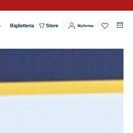
b
Biglietteria
Store
MyGenoa