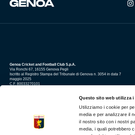
Summer Sale
Mare
Accessori
Party
Genoa Cricket and Football Club S.p.A.
Outlet
Via Ronchi 67, 16155 Genova Pegli
Iscritto al Registro Stampa del Tribunale di Genova n. 3054 in data 7
maggio 2025
Helan x Genoa
C.F. 80033270101
P.IVA 00973790108
Questo sito web utilizza i
CONTATTI
Isolani x Genoa
Utilizziamo i cookie per pe
media e per analizzare il n
Gift Card Online Store
il nostro sito con i nostri 
media, i quali potrebbero c