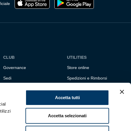
iciale
CLUB
UTILITIES
Governance
Store online
Sedi
Spedizioni e Rimborsi
Responsabilità sociale
Fondazione Genoa 1893
ETS
Accetta tutti
ial
ilizzi
Accetta selezionati