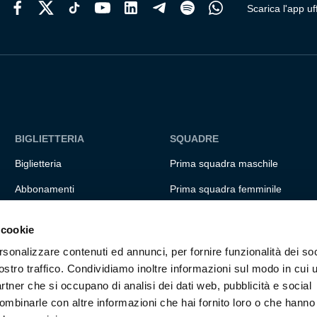
Scarica l'app uff
BIGLIETTERIA
SQUADRE
Biglietteria
Prima squadra maschile
Abbonamenti
Prima squadra femminile
Accrediti
Settore giovanile
 cookie
Experience
Genoa for special
rsonalizzare contenuti ed annunci, per fornire funzionalità dei soc
Hospitality
Genoa Academy
ostro traffico. Condividiamo inoltre informazioni sul modo in cui ut
partner che si occupano di analisi dei dati web, pubblicità e social
Summer Camp
ombinarle con altre informazioni che hai fornito loro o che hanno