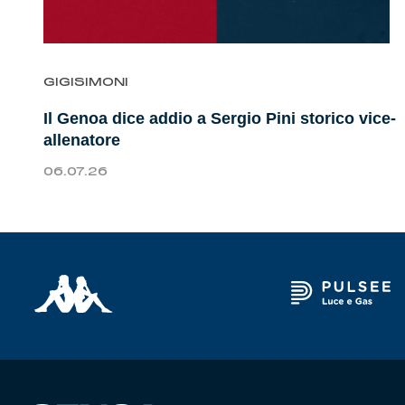
Genoa Academy
Tacchettee Collection
GIGISIMONI
Urban Collection
Il Genoa dice addio a Sergio Pini storico vice-
Throwback Duemila
allenatore
06.07.26
Sebago x Genoa
Robe di Kappa x Genoa
Red&Blue Voices
Kids