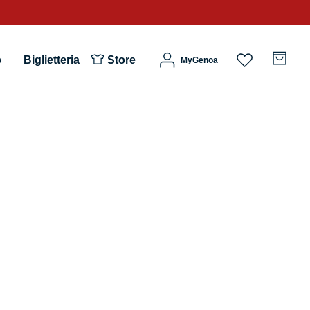
b
Biglietteria
Store
MyGenoa