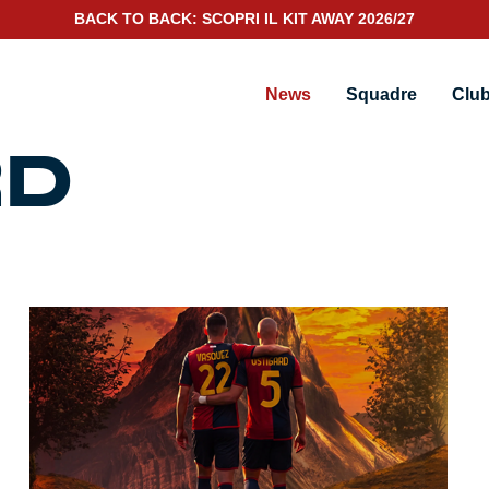
BACK TO BACK: SCOPRI IL KIT AWAY 2026/27
News
Squadre
Clu
RD