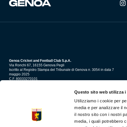
Summer Sale
Mare
Accessori
Party
Genoa Cricket and Football Club S.p.A.
Outlet
Via Ronchi 67, 16155 Genova Pegli
Iscritto al Registro Stampa del Tribunale di Genova n. 3054 in data 7
maggio 2025
Helan x Genoa
C.F. 80033270101
P.IVA 00973790108
Questo sito web utilizza i
CONTATTI
Isolani x Genoa
Utilizziamo i cookie per pe
media e per analizzare il n
Gift Card Online Store
il nostro sito con i nostri 
media, i quali potrebbero c