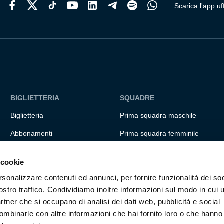
Scarica l'app uff
BIGLIETTERIA
SQUADRE
Biglietteria
Prima squadra maschile
Abbonamenti
Prima squadra femminile
Accrediti
Settore giovanile
 cookie
Experience
Genoa for special
rsonalizzare contenuti ed annunci, per fornire funzionalità dei soc
Hospitality
Genoa Academy
ostro traffico. Condividiamo inoltre informazioni sul modo in cui ut
partner che si occupano di analisi dei dati web, pubblicità e social
Summer Camp
ombinarle con altre informazioni che hai fornito loro o che hanno