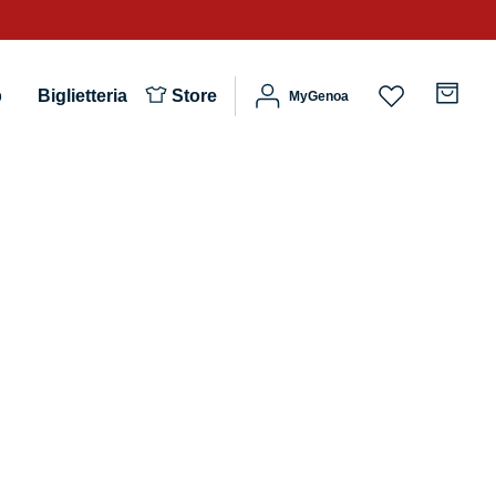
b
Biglietteria
Store
MyGenoa