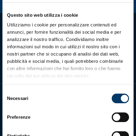
Summer Sale
Questo sito web utilizza i cookie
Mare
Utilizziamo i cookie per personalizzare contenuti ed
annunci, per fornire funzionalità dei social media e per
Accessori
analizzare il nostro traffico. Condividiamo inoltre
informazioni sul modo in cui utilizzi il nostro sito con i
Scarica l'app ufficiale
Party
nostri partner che si occupano di analisi dei dati web,
pubblicità e social media, i quali potrebbero combinarle
con altre informazioni che hai fornito loro o che hanno
Outlet
raccolto dal tuo utilizzo dei loro servizi.
Helan x Genoa
Selezione
Necessari
del
Isolani x Genoa
consenso
Gift Card Online Store
Preferenze
Genoa Cricket and Football Club S.p.A.
Via Ronchi 67, 16155 Genova Pegli
Iscritto al Registro Stampa del Tribunale di Genova n. 3054 in data 7
Statistiche