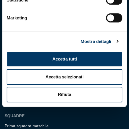
maggio 2025
C.F. 80033270101
P.IVA 00973790108
Marketing
CONTATTI
Mostra dettagli
BIGLIETTERIA
Biglietteria
Accetta tutti
Abbonamenti
Accrediti
Accetta selezionati
Experience
Hospitality
Rifiuta
SQUADRE
Prima squadra maschile