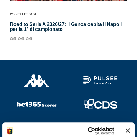
Genoa Academy
Tacchettee Collection
SORTEGGI
Road to Serie A 2026/27: il Genoa ospita il Napoli
Urban Collection
per la 1ª di campionato
05.06.26
Throwback Duemila
Sebago x Genoa
Robe di Kappa x Genoa
Red&Blue Voices
Kids