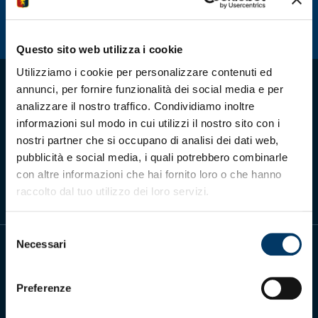
Summer Sale
Mare
Questo sito web utilizza i cookie
Utilizziamo i cookie per personalizzare contenuti ed
Accessori
annunci, per fornire funzionalità dei social media e per
analizzare il nostro traffico. Condividiamo inoltre
informazioni sul modo in cui utilizzi il nostro sito con i
Party
nostri partner che si occupano di analisi dei dati web,
Scarica l'app ufficiale
pubblicità e social media, i quali potrebbero combinarle
Outlet
con altre informazioni che hai fornito loro o che hanno
raccolto dal tuo utilizzo dei loro servizi.
Helan x Genoa
Selezione
Isolani x Genoa
Necessari
del
consenso
Gift Card Online Store
Preferenze