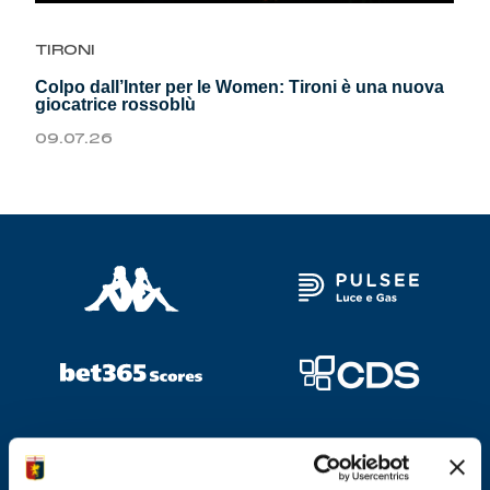
Genoa Academy
Tacchettee Collection
TIRONI
Colpo dall’Inter per le Women: Tironi è una nuova
Urban Collection
giocatrice rossoblù
09.07.26
Throwback Duemila
Sebago x Genoa
Robe di Kappa x Genoa
Red&Blue Voices
Kids