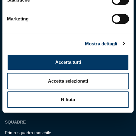
maggio 2025
C.F. 80033270101
P.IVA 00973790108
Marketing
CONTATTI
Mostra dettagli
BIGLIETTERIA
Biglietteria
Accetta tutti
Abbonamenti
Accrediti
Accetta selezionati
Experience
Hospitality
Rifiuta
SQUADRE
Prima squadra maschile