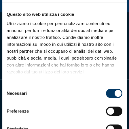
Summer Sale
Questo sito web utilizza i cookie
Mare
Utilizziamo i cookie per personalizzare contenuti ed
annunci, per fornire funzionalità dei social media e per
Accessori
analizzare il nostro traffico. Condividiamo inoltre
informazioni sul modo in cui utilizzi il nostro sito con i
Scarica l'app ufficiale
Party
nostri partner che si occupano di analisi dei dati web,
pubblicità e social media, i quali potrebbero combinarle
con altre informazioni che hai fornito loro o che hanno
Outlet
raccolto dal tuo utilizzo dei loro servizi.
Helan x Genoa
Selezione
Necessari
del
Isolani x Genoa
consenso
Gift Card Online Store
Preferenze
Genoa Cricket and Football Club S.p.A.
Via Ronchi 67, 16155 Genova Pegli
Iscritto al Registro Stampa del Tribunale di Genova n. 3054 in data 7
Statistiche