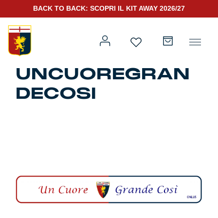
BACK TO BACK: SCOPRI IL KIT AWAY 2026/27
UNCUOREGRAN
DECOSI
Prima squadra
Kit Gara 2026/27
Training
Prima squadra
Rappresentanza
Kit Gara 25/26
Genoa for Special