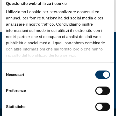
Raduno, primi test e allenamento per il team
Questo sito web utilizza i cookie
09.07.26
Utilizziamo i cookie per personalizzare contenuti ed
annunci, per fornire funzionalità dei social media e per
analizzare il nostro traffico. Condividiamo inoltre
informazioni sul modo in cui utilizzi il nostro sito con i
nostri partner che si occupano di analisi dei dati web,
pubblicità e social media, i quali potrebbero combinarle
con altre informazioni che hai fornito loro o che hanno
raccolto dal tuo utilizzo dei loro servizi.
Selezione
Necessari
del
consenso
Preferenze
Statistiche