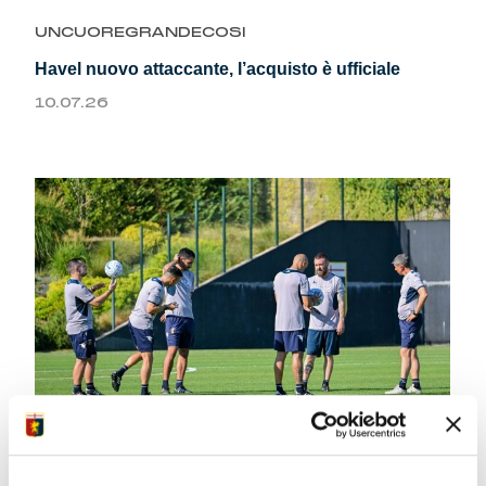
Summer Sale
UNCUOREGRANDECOSI
Havel nuovo attaccante, l’acquisto è ufficiale
Mare
10.07.26
Accessori
Party
Outlet
Helan x Genoa
Isolani x Genoa
Gift Card Online Store
UNCUOREGRANDECOSI