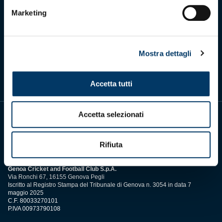
Marketing
Scarica l'app ufficiale
Mostra dettagli
Accetta tutti
Accetta selezionati
Rifiuta
Genoa Cricket and Football Club S.p.A.
Via Ronchi 67, 16155 Genova Pegli
Iscritto al Registro Stampa del Tribunale di Genova n. 3054 in data 7
maggio 2025
C.F. 80033270101
P.IVA 00973790108