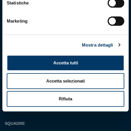
Via Ronchi 67, 16155 Genova Pegli
Statistiche
Iscritto al Registro Stampa del Tribunale di Genova n. 3054 in data 7
maggio 2025
C.F. 80033270101
P.IVA 00973790108
Marketing
CONTATTI
Mostra dettagli
BIGLIETTERIA
Biglietteria
Accetta tutti
Abbonamenti
Accrediti
Accetta selezionati
Experience
Rifiuta
Hospitality
SQUADRE