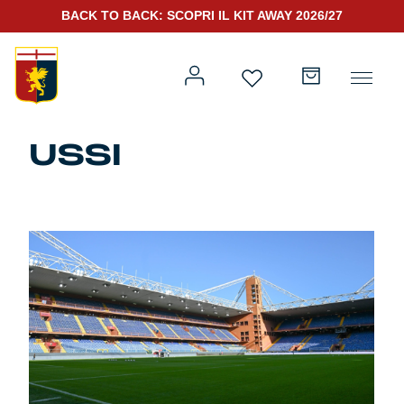
BACK TO BACK: SCOPRI IL KIT AWAY 2026/27
USSI
Prima squadra
Kit Gara 2026/27
Training
Prima squadra
Rappresentanza
Kit Gara 25/26
Genoa for Special