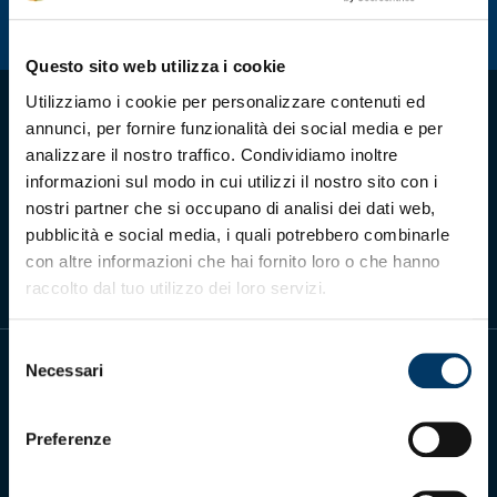
Summer Sale
Questo sito web utilizza i cookie
Mare
Utilizziamo i cookie per personalizzare contenuti ed
annunci, per fornire funzionalità dei social media e per
Accessori
analizzare il nostro traffico. Condividiamo inoltre
informazioni sul modo in cui utilizzi il nostro sito con i
Party
Scarica l'app ufficiale
nostri partner che si occupano di analisi dei dati web,
pubblicità e social media, i quali potrebbero combinarle
Outlet
con altre informazioni che hai fornito loro o che hanno
raccolto dal tuo utilizzo dei loro servizi.
Helan x Genoa
Selezione
Isolani x Genoa
Necessari
del
consenso
Gift Card Online Store
Preferenze
Genoa Cricket and Football Club S.p.A.