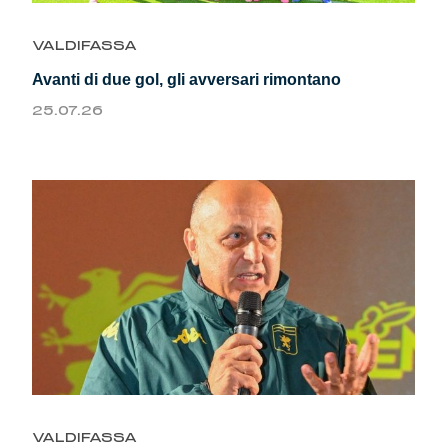
Genoa Academy
Tacchettee Collection
VALDIFASSA
Avanti di due gol, gli avversari rimontano
Urban Collection
25.07.26
Throwback Duemila
Sebago x Genoa
Robe di Kappa x Genoa
Red&Blue Voices
Kids
VALDIFASSA