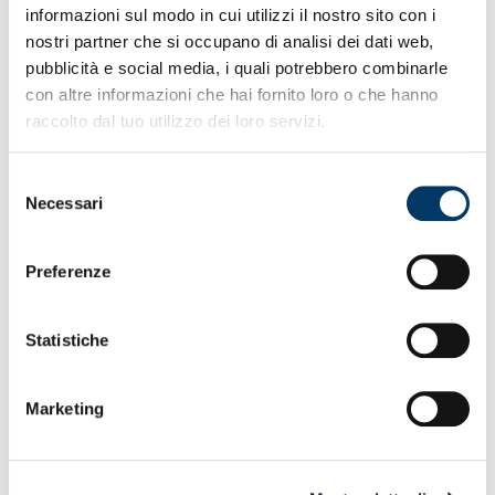
informazioni sul modo in cui utilizzi il nostro sito con i
nostri partner che si occupano di analisi dei dati web,
VALDIFASSA
pubblicità e social media, i quali potrebbero combinarle
Tutti al proprio posto, Val di Fassa arriviamo
con altre informazioni che hai fornito loro o che hanno
raccolto dal tuo utilizzo dei loro servizi.
15.07.26
Selezione
Necessari
del
consenso
Preferenze
Statistiche
Marketing
VALDIFASSA