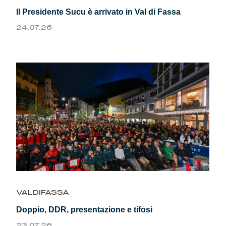
Summer Sale
Il Presidente Sucu è arrivato in Val di Fassa
24.07.26
Mare
Accessori
Party
Outlet
Helan x Genoa
Isolani x Genoa
VALDIFASSA
Gift Card Online Store
Doppio, DDR, presentazione e tifosi
23.07.26