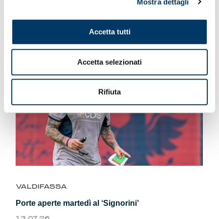
Mostra dettagli
Prevendite aperte per le amichevoli in valle
15.07.26
Accetta tutti
Accetta selezionati
Rifiuta
VALDIFASSA
Porte aperte martedì al ‘Signorini’
13.07.26