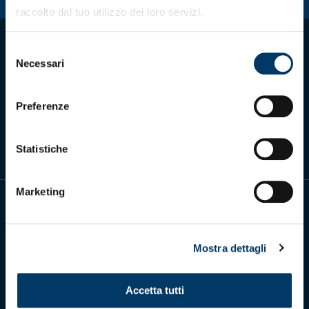
raccolto dal tuo utilizzo dei loro servizi.
Selezione
Necessari
del
consenso
Scarica l'app ufficiale
Preferenze
Statistiche
Marketing
Mostra dettagli
Genoa Cricket and Football Club S.p.A.
Via Ronchi 67, 16155 Genova Pegli
Accetta tutti
Iscritto al Registro Stampa del Tribunale di Genova n. 3054 in data 7
maggio 2025