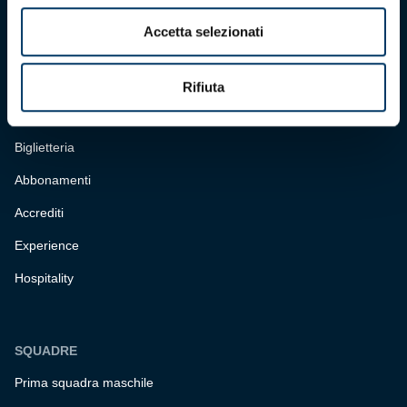
C.F. 80033270101
P.IVA 00973790108
Accetta selezionati
CONTATTI
Rifiuta
BIGLIETTERIA
Biglietteria
Abbonamenti
Accrediti
Experience
Hospitality
SQUADRE
Prima squadra maschile