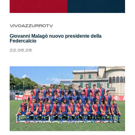
Genoa Academy
Tacchettee Collection
VIVOAZZURROTV
Urban Collection
Giovanni Malagò nuovo presidente della
Federcalcio
Throwback Duemila
22.06.26
Sebago x Genoa
Robe di Kappa x Genoa
Red&Blue Voices
Kids