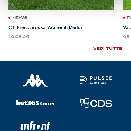
NEWS
P
C.I. Frecciarossa, Accrediti Media
Va 
10.08.26
08
VEDI TUTTE