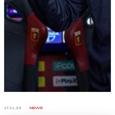
Summer Sale
Mare
Accessori
Party
Outlet
Helan x Genoa
Isolani x Genoa
Gift Card Online Store
17.11.23
NEWS