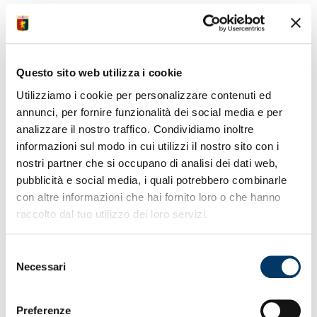
Facebook
Twitter
WhatsApp
Telegram
IL CLUB ESTENDE
Questo sito web utilizza i cookie
ACCORDO CON
Utilizziamo i cookie per personalizzare contenuti ed
annunci, per fornire funzionalità dei social media e per
GUDMUNDSSON
analizzare il nostro traffico. Condividiamo inoltre
informazioni sul modo in cui utilizzi il nostro sito con i
nostri partner che si occupano di analisi dei dati web,
Il Genoa CFC comunica di aver esteso l’accordo con
pubblicità e social media, i quali potrebbero combinarle
Albert Gudmundsson fino al 2027. Il calciatore islandese
con altre informazioni che hai fornito loro o che hanno
prosegue la sua avventura in maglia rossoblù, con cui fino
raccolto dal tuo utilizzo dei loro servizi.
ad oggi ha realizzato 22 reti e collezionato 6 assist in 64
presenze.
Selezione
Necessari
del
consenso
Preferenze