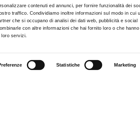
to la regia della direttrice a tutto tondo Marta Carissimi. In panch
rsonalizzare contenuti ed annunci, per fornire funzionalità dei soc
io Fossati. L’estate ha portato la conferma di parecchie element
ostro traffico. Condividiamo inoltre informazioni sul modo in cui ut
uisti di qualità provenienti pure dalla categoria superiore. I segn
partner che si occupano di analisi dei dati web, pubblicità e social
sono stati incoraggianti, nonostante il gravoso lavoro di assemb
ombinarle con altre informazioni che hai fornito loro o che hanno
el calcio femminile, in Italia e nel mondo, è in espansione per
 loro servizi.
sserati, sponsor, pubblico e appeal mediatico.
Preferenze
Statistiche
Marketing
 calcio
–
Il Genoa Women ha la faccia di ragazze acqua e sapon
lle esperienze accumulate, l’ambizione di dire la propria e la ca
a le mura di casa, i talenti del futuro. La strada è tracciata e non 
. Una quarantina di giorni dopo il raduno ufficiale, sfociato ad a
 a Sondalo, il Genoa Women è pronto a ricominciare. Numerose