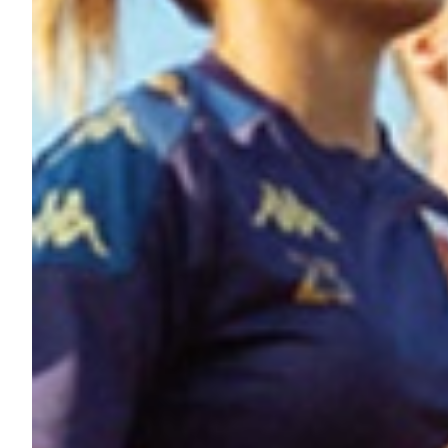
Summer Sale
Mare
Accessori
Party
Outlet
Helan x Genoa
Isolani x Genoa
Gift Card Online Store