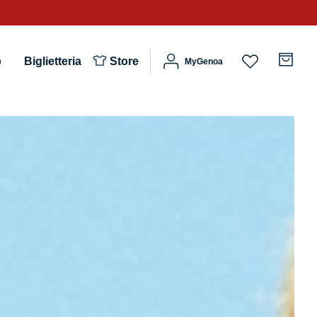
b
Biglietteria
Store
MyGenoa