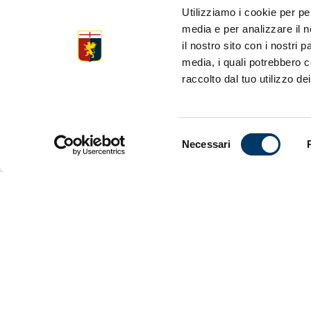
avviato sot
Utilizziamo i cookie per pe
tecnico Fab
media e per analizzare il n
oltre ad acq
il nostro sito con i nostri 
campionato 
media, i quali potrebbero c
movimento d
raccolto dal tuo utilizzo dei
squadre, te
Selezione
Necessari
del
consenso
Il bello del
temprato da
attirare, tr
percorrerla
pre-season