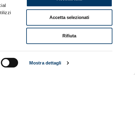
ina il nuovo
ial
i cardine,
ilizzi
ali del pre-
Accetta selezionati
laggio. Il
 numero di
Rifiuta
Mostra dettagli
e, il dna
pacità di
resta che
gosto nella
 le novità