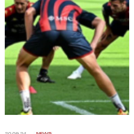
Summer Sale
Mare
Accessori
Party
Outlet
Helan x Genoa
Isolani x Genoa
Gift Card Online Store
20.09.24
NEWS