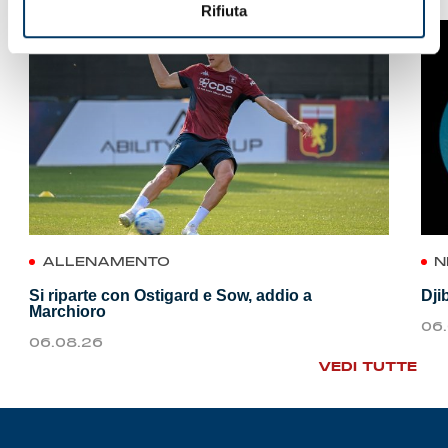
Rifiuta
ALLENAMENTO
N
Si riparte con Ostigard e Sow, addio a
Dji
Marchioro
06
06.08.26
VEDI TUTTE