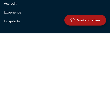
Accrediti
Experience
Visita lo store
Hospitality
SQUADRE
Prima squadra maschile
Prima squadra femminile
Settore giovanile
Genoa for special
Genoa Academy
Summer Camp