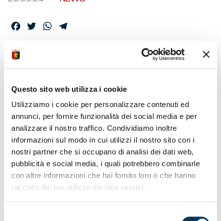
Facebook
Twitter
WhatsApp
Telegram
IL GRUPPO DI
CONVOCATI
Questo sito web utilizza i cookie
SELEZIONATO
Utilizziamo i cookie per personalizzare contenuti ed
DALLO STAFF
annunci, per fornire funzionalità dei social media e per
analizzare il nostro traffico. Condividiamo inoltre
informazioni sul modo in cui utilizzi il nostro sito con i
Tra i venticinque a disposizione rientrano Bani e Zanoli. In
nostri partner che si occupano di analisi dei dati web,
caso di impiego il vice-capitano toccherà le 100 presenze
pubblicità e social media, i quali potrebbero combinarle
in tutte le competizioni con la maglia del Genoa.
con altre informazioni che hai fornito loro o che hanno
raccolto dal tuo utilizzo dei loro servizi.
Selezione