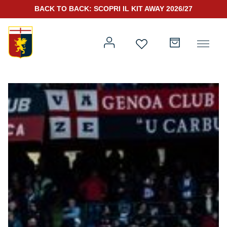
BACK TO BACK: SCOPRI IL KIT AWAY 2026/27
Prima squadra
Kit Gara 2026/27
Training
Prima squadra
Rappresentanza
Kit Gara 25/26
Genoa for Special