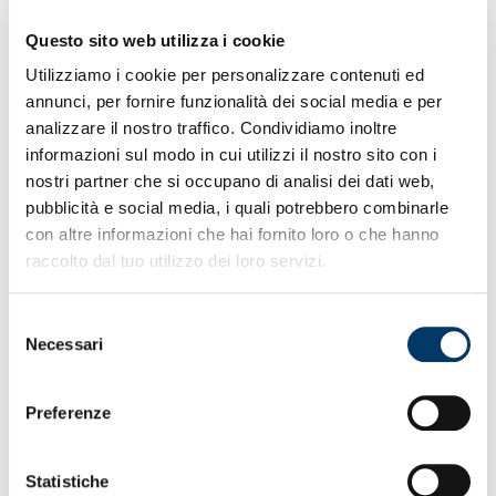
stadio “Ferraris” scattano venerdì alle ore 10. Disposte
ulteriori riduzioni di prezzo in alcuni settori rispetto alle
Questo sito web utilizza i cookie
gare precedenti. E’ possibile acquistare fino a un massimo
Utilizziamo i cookie per personalizzare contenuti ed
di 4 tagliandi, senza tessere del tifoso Dna Genoa, anche
annunci, per fornire funzionalità dei social media e per
sul canale online. Inizio, costo e modalità per le prevendite
analizzare il nostro traffico. Condividiamo inoltre
settore ospiti saranno comunicate dopo le determinazioni
delle autorità competenti.
informazioni sul modo in cui utilizzi il nostro sito con i
nostri partner che si occupano di analisi dei dati web,
Genoa-Fiorentina: giovedì 31/10, ore 18:30
pubblicità e social media, i quali potrebbero combinarle
Genoa-Como: giovedì 07/11, ore 20:45 (biglietto gratuito
con altre informazioni che hai fornito loro o che hanno
Under 14 per Gradinata Zena e Laterale richiedibile al
Ticket Office al Porto Antico in base alle procedure in
raccolto dal tuo utilizzo dei loro servizi.
vigore).
Vendita online settori ordinari
Selezione
genoacfc.vivaticket.it
Necessari
del
consenso
Altri canali
Ticket Office via al Porto Antico 4 – Genova
Preferenze
(aperto nel fine settimana e anche lunedì 28/10 in orario
continuato 10-19)
Genoa Store Via Vittorio Veneto 48 – Chiavari
Statistiche
Ricevitorie Vivaticket