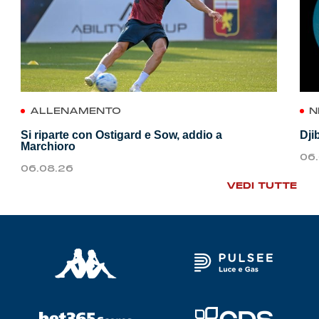
ALLENAMENTO
N
Si riparte con Ostigard e Sow, addio a
Dji
Marchioro
06
06.08.26
VEDI TUTTE