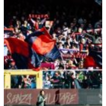
Summer Sale
Mare
Accessori
Party
Outlet
Helan x Genoa
Isolani x Genoa
Gift Card Online Store