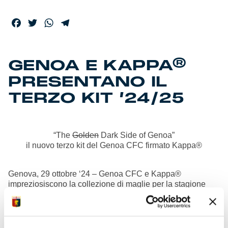
Facebook
Twitter
WhatsApp
Telegram
GENOA E KAPPA®
PRESENTANO IL
TERZO KIT ’24/25
“The
Golden
Dark Side of Genoa”
il nuovo terzo kit del Genoa CFC firmato Kappa®
Genova, 29 ottobre ‘24 – Genoa CFC e Kappa®
impreziosiscono la collezione di maglie per la stagione
calcistica 2024/2025 con il lancio di un terzo kit. Questa
maglia KOMBAT™ PRO 2025, realizzata in tessuto
elasticizzato riciclato e dotata della tecnologia HYDRO-
WAY PROTECTION, è caratterizzata da un look elegante