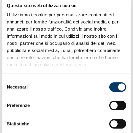
e raffinato: si tratta di una jersey interamente nera con
Questo sito web utilizza i cookie
dettagli in oro, come il colletto a V, il logo Kappa® e
Utilizziamo i cookie per personalizzare contenuti ed
l’iconico stemma del Grifone. Sul retro del collo spicca il
annunci, per fornire funzionalità dei social media e per
lettering in oro “DALL’INIZIO, PER SEMPRE”, un tributo
all’identità e alla storia del club più antico d’Italia.
analizzare il nostro traffico. Condividiamo inoltre
informazioni sul modo in cui utilizzi il nostro sito con i
nostri partner che si occupano di analisi dei dati web,
pubblicità e social media, i quali potrebbero combinarle
con altre informazioni che hai fornito loro o che hanno
raccolto dal tuo utilizzo dei loro servizi.
Selezione
Necessari
del
consenso
Anche in questa occasione, Kappa® e Genoa CFC
Preferenze
rinnovano il loro impegno nel valorizzare il kit attraverso la
predilezione per lo storytelling, lanciando una campagna
video esclusiva: “The
Golden
Dark side of Genoa”. Questo
Statistiche
progetto celebra sia la nuova terza maglia, sia il tessuto