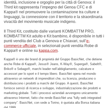
identità, inclusione e orgoglio per la città di Genova: il
Third kit rappresenta l’impegno del Genoa CFC e di
Kappa® nel promuovere la contaminazione tra culture e
linguaggi, la connessione con il territorio e la straordinaria
vivacità del movimento musicale indigeno.
Il Third Kit, costituito dalle varianti KOMBATTM PRO,
KOMBATTM Kit adulto e Kit bambino, è disponibile in tutti i
punti vendita del Club a Genova e Chiavari, sull’
e-
commerce ufficiale
, in selezionati punti vendita Robe di
Kappa® e online su
kappa.com
.
Kappa® è uno dei brand di proprietà del Gruppo BasicNet, che detiene
anche Robe di Kappa®, Jesus® Jeans, K-Way®, Superga®, Sabelt®,
Briko® e Sebago®, marchi leader nell’abbigliamento, calzature e
accessori per lo sport e il tempo libero. BasicNet opera nel mondo
attraverso un network di imprenditori che, su licenza, producono o
distribuiscono i prodotti a marchi del Gruppo. A questi, BasicNet
fornisce servizi di ricerca e sviluppo, industrializzazione dei prodotti e
marketing globale. Tutti i processi aziendali avvengono unicamente
attraverso Internet, fatto che rende BasicNet una “fully web integrated
company”. BasicNet, con sede a Torino, è quotata alla Borsa italiana
dal 1999.