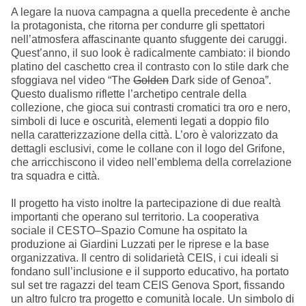
A legare la nuova campagna a quella precedente è anche
la protagonista, che ritorna per condurre gli spettatori
nell’atmosfera affascinante quanto sfuggente dei caruggi.
Quest’anno, il suo look è radicalmente cambiato: il biondo
platino del caschetto crea il contrasto con lo stile dark che
sfoggiava nel video “The
Golden
Dark side of Genoa”.
Questo dualismo riflette l’archetipo centrale della
collezione, che gioca sui contrasti cromatici tra oro e nero,
simboli di luce e oscurità, elementi legati a doppio filo
nella caratterizzazione della città. L’oro è valorizzato da
dettagli esclusivi, come le collane con il logo del Grifone,
che arricchiscono il video nell’emblema della correlazione
tra squadra e città.
Il progetto ha visto inoltre la partecipazione di due realtà
importanti che operano sul territorio. La cooperativa
sociale il CESTO–Spazio Comune ha ospitato la
produzione ai Giardini Luzzati per le riprese e la base
organizzativa. Il centro di solidarietà CEIS, i cui ideali si
fondano sull’inclusione e il supporto educativo, ha portato
sul set tre ragazzi del team CEIS Genova Sport, fissando
un altro fulcro tra progetto e comunità locale. Un simbolo di