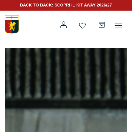
BACK TO BACK: SCOPRI IL KIT AWAY 2026/27
Prima squadra
Kit Gara 2026/27
Training
Prima squadra
Rappresentanza
Kit Gara 25/26
Genoa for Special