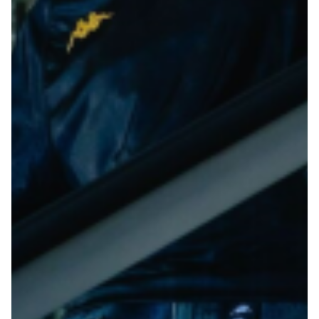
Summer Sale
Mare
Accessori
Party
Outlet
Helan x Genoa
Isolani x Genoa
Gift Card Online Store