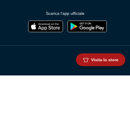
Scarica l'app ufficiale
Visita lo store
Genoa Cricket and Football Club S.p.A.
Via Ronchi 67, 16155 Genova Pegli
Iscritto al Registro Stampa del Tribunale di Genova n. 3054 in data 7
maggio 2025
C.F. 80033270101
P.IVA 00973790108
CONTATTI