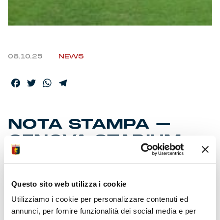
08.10.25
NEWS
Facebook
Twitter
WhatsApp
Telegram
NOTA STAMPA –
GENOVA STADIUM
S.R.L.
Questo sito web utilizza i cookie
Genova, 8 ottobre 2025 – In seguito alla pubblicazione di
Utilizziamo i cookie per personalizzare contenuti ed
alcune dichiarazioni rilasciate negli ultimi giorni da alcuni
annunci, per fornire funzionalità dei social media e per
esponenti politici, il Consiglio di Amministrazione di