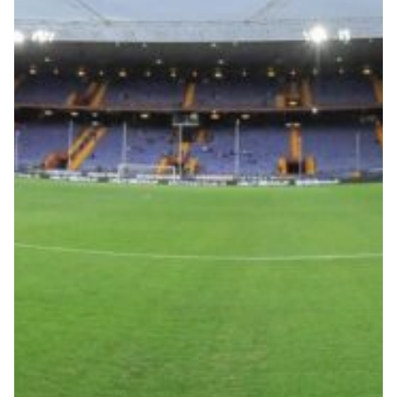
Summer Sale
Mare
Accessori
Party
Outlet
Helan x Genoa
Isolani x Genoa
Gift Card Online Store