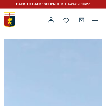
BACK TO BACK: SCOPRI IL KIT AWAY 2026/27
Prima squadra
Kit Gara 2026/27
Training
Prima squadra
Rappresentanza
Kit Gara 25/26
Genoa for Special