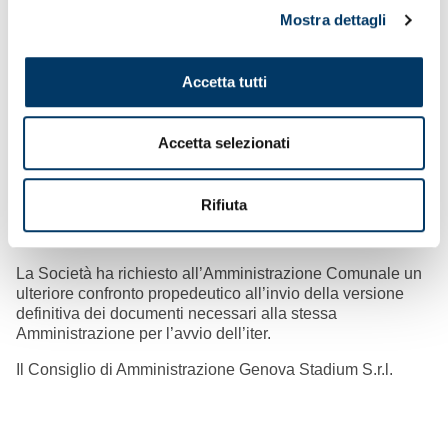
Genova una bozza del Documento di Fattibilità delle
Mostra dettagli
Alternative Progettuali e una bozza del Piano Economico-
Finanziario, documenti che vedono il coinvolgimento di
partner di primario standing e di principali operatori
Accetta tutti
internazionali del settore, a garanzia della qualità e della
solidità della proposta.
Genova Stadium, insieme ai club soci e ai propri partner, è
Accetta selezionati
attivamente impegnata nell’individuazione della struttura
finanziaria più idonea all’attuazione dell’operazione, con
la determinazione di portare a compimento un progetto di
Rifiuta
fondamentale importanza per i club e per la città di
Genova.
La Società ha richiesto all’Amministrazione Comunale un
ulteriore confronto propedeutico all’invio della versione
definitiva dei documenti necessari alla stessa
Amministrazione per l’avvio dell’iter.
Il Consiglio di Amministrazione Genova Stadium S.r.l.