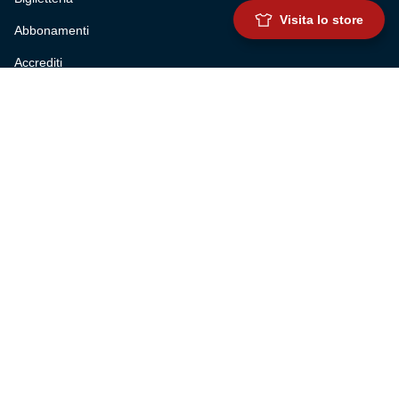
Visita lo store
Abbonamenti
Accrediti
Experience
Hospitality
SQUADRE
Prima squadra maschile
Prima squadra femminile
Settore giovanile
Genoa for special
Genoa Academy
Summer Camp