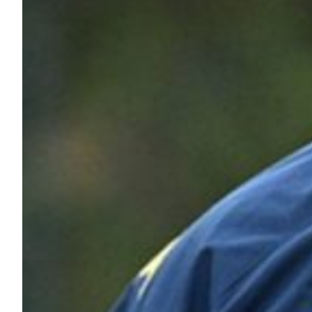
Summer Sale
Mare
Accessori
Party
Outlet
Helan x Genoa
Isolani x Genoa
Gift Card Online Store