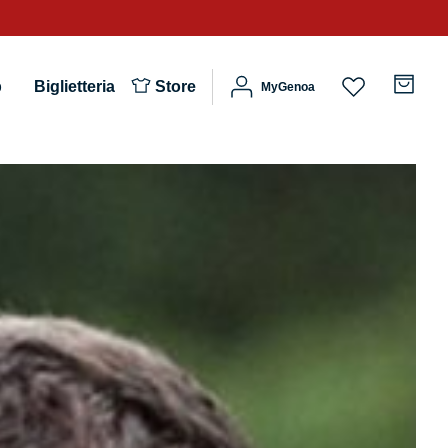
b
Biglietteria
Store
MyGenoa