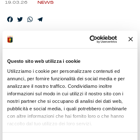
19.03.26
NEWS
Facebook
Twitter
WhatsApp
Telegram
DANIELE DE ROSSI –
IL VIDEO DELLA
Questo sito web utilizza i cookie
CONFERENZA
Utilizziamo i cookie per personalizzare contenuti ed
annunci, per fornire funzionalità dei social media e per
analizzare il nostro traffico. Condividiamo inoltre
informazioni sul modo in cui utilizzi il nostro sito con i
nostri partner che si occupano di analisi dei dati web,
pubblicità e social media, i quali potrebbero combinarle
con altre informazioni che hai fornito loro o che hanno
raccolto dal tuo utilizzo dei loro servizi.