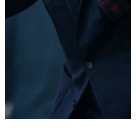
Summer Sale
Mare
Accessori
Party
Outlet
Helan x Genoa
Isolani x Genoa
Gift Card Online Store