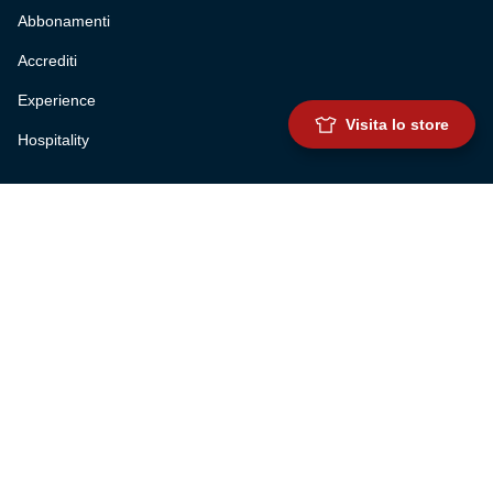
Abbonamenti
Accrediti
Experience
Visita lo store
Hospitality
SQUADRE
Prima squadra maschile
Prima squadra femminile
Settore giovanile
Genoa for special
Genoa Academy
Summer Camp