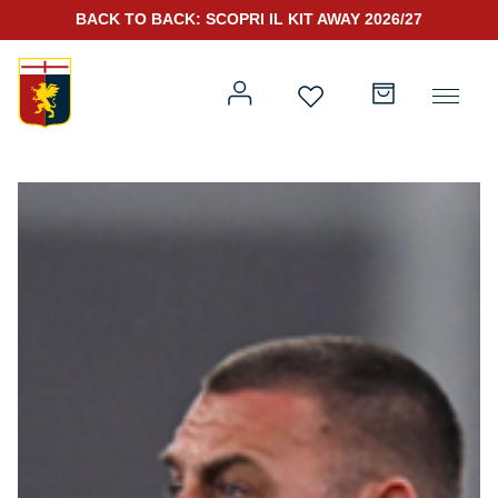
BACK TO BACK: SCOPRI IL KIT AWAY 2026/27
Prima squadra
Kit Gara 2026/27
Training
Prima squadra
Rappresentanza
Kit Gara 25/26
Genoa for Special