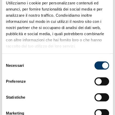
dall’arbitro Collu
Utilizziamo i cookie per personalizzare contenuti ed
• Vantaggio degli ospiti nella prima opportunità creata
annunci, per fornire funzionalità dei social media e per
durante match
analizzare il nostro traffico. Condividiamo inoltre
• Altre tre occasioni per pareggiarla ma è una serata
stregata in tutto
informazioni sul modo in cui utilizzi il nostro sito con i
• Raddoppio nel recupero a sigillare il verdetto finale
nostri partner che si occupano di analisi dei dati web,
che sa di beffa
pubblicità e social media, i quali potrebbero combinarle
• Spettatori muniti di titoli di accesso per questa partita
con altre informazioni che hai fornito loro o che hanno
30.895
raccolto dal tuo utilizzo dei loro servizi.
• Auguri di compleanno a Gennaro Ruotolo primatista
presenze
Selezione
Necessari
del
consenso
Preferenze
Statistiche
Marketing