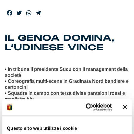
Facebook
Twitter
WhatsApp
Telegram
IL GENOA DOMINA,
L’UDINESE VINCE
• In tribuna il presidente Sucu con il management della
società
• Coreografia multi-scena in Gradinata Nord bandiere e
cartoncini
• Squadra in campo con terza divisa pantaloni rossi e
maglietta blu
• Monologo dei nostri nel primo tempo sei le occasioni
nitide create
• Due traverse battezzate da Malinovskyi e Colombo
prima del riposo
Questo sito web utilizza i cookie
• In avvio di ripresa rigore revocato dopo la review