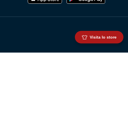
Visita lo store
Genoa Cricket and Football Club S.p.A.
Via Ronchi 67, 16155 Genova Pegli
Iscritto al Registro Stampa del Tribunale di Genova n. 3054 in data 7
maggio 2025
C.F. 80033270101
P.IVA 00973790108
CONTATTI
BIGLIETTERIA
Biglietteria
Abbonamenti