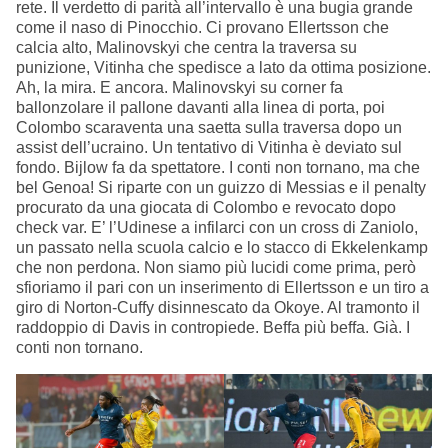
rete. Il verdetto di parità all’intervallo è una bugia grande
come il naso di Pinocchio. Ci provano Ellertsson che
calcia alto, Malinovskyi che centra la traversa su
punizione, Vitinha che spedisce a lato da ottima posizione.
Ah, la mira. E ancora. Malinovskyi su corner fa
ballonzolare il pallone davanti alla linea di porta, poi
Colombo scaraventa una saetta sulla traversa dopo un
assist dell’ucraino. Un tentativo di Vitinha è deviato sul
fondo. Bijlow fa da spettatore. I conti non tornano, ma che
bel Genoa! Si riparte con un guizzo di Messias e il penalty
procurato da una giocata di Colombo e revocato dopo
check var. E’ l’Udinese a infilarci con un cross di Zaniolo,
un passato nella scuola calcio e lo stacco di Ekkelenkamp
che non perdona. Non siamo più lucidi come prima, però
sfioriamo il pari con un inserimento di Ellertsson e un tiro a
giro di Norton-Cuffy disinnescato da Okoye. Al tramonto il
raddoppio di Davis in contropiede. Beffa più beffa. Già. I
conti non tornano.