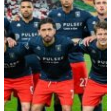
Summer Sale
Mare
Accessori
Party
Outlet
Helan x Genoa
Isolani x Genoa
Gift Card Online Store