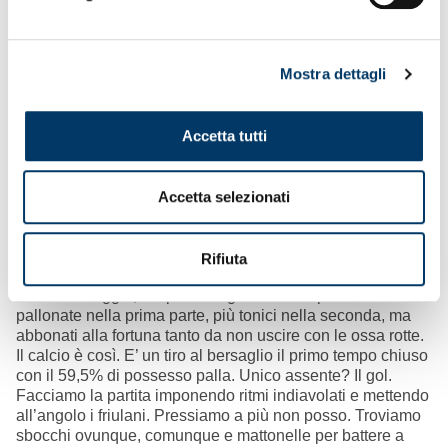
Mostra dettagli
Accetta tutti
Accetta selezionati
Più di così era difficile
mettere in campo. Un’altra ottima
Rifiuta
prestazione macchiata dalla frittata servita, nell’azione
dello svantaggio, sul piatto degli avversari presi a
pallonate nella prima parte, più tonici nella seconda, ma
abbonati alla fortuna tanto da non uscire con le ossa rotte.
Il calcio è così. E’ un tiro al bersaglio il primo tempo chiuso
con il 59,5% di possesso palla. Unico assente? Il gol.
Facciamo la partita imponendo ritmi indiavolati e mettendo
all’angolo i friulani. Pressiamo a più non posso. Troviamo
sbocchi ovunque, comunque e mattonelle per battere a