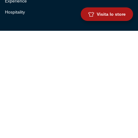
Experience
Hospitality
Visita lo store
SQUADRE
Prima squadra maschile
Prima squadra femminile
Settore giovanile
Genoa for special
Genoa Academy
Summer Camp
CLUB