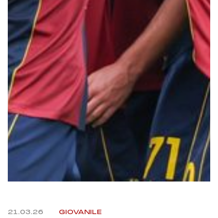
Summer Sale
Mare
Accessori
Party
Outlet
Helan x Genoa
Isolani x Genoa
Gift Card Online Store
21.03.26
GIOVANILE