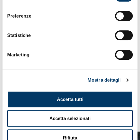
consenso
Tre punti d’oro
– Un mattone in chiave salvezza. Se non
è fatta, poco ci manca. Ma anche uno spiraglio attraverso il
Preferenze
quale affacciarsi sulla panoramica dei play-off. Sognare
costa nulla. Chi vivrà, vedrà. Con una prova di squadra e
senso di appartenenza, voglia di andare oltre e saper
Statistiche
soffrire, la Primavera supera il Napoli 0-1 cucendo in
giornata un abito da sartoria. E’ Carbone ad accendere il
fuoco, a metà ripresa, con il diagonale che rosola gli
Marketing
azzurri. Gran gol che arriva a suggello di un prova attenta
in fase difensiva, combattiva nelle zone nevralgiche, avara
di opportunità nella prima parte. Il Genoa c’è. Soltanto nel
finale rischiamo qualcosa, respingendo al mittente i
Mostra dettagli
tentativi locali. Missione (quasi) completata e, per il futuro,
chissà.
Accetta tutti
VEDI ANCHE
Accetta selezionati
Rifiuta