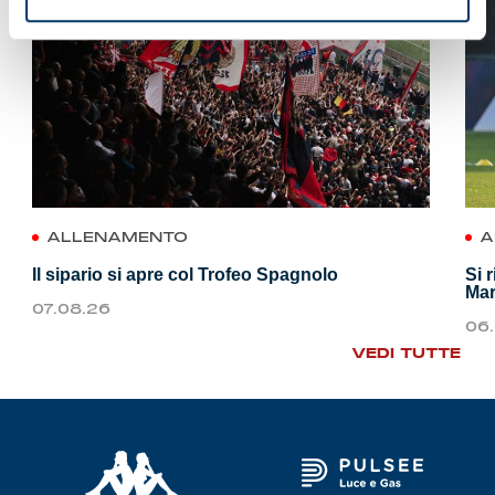
ALLENAMENTO
A
Il sipario si apre col Trofeo Spagnolo
Si 
Mar
07.08.26
06
VEDI TUTTE