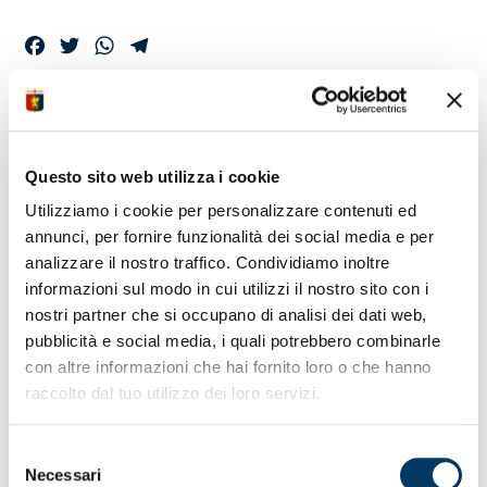
Facebook
Twitter
WhatsApp
Telegram
PRIMAVERA 1 U20
VINCE A NAPOLI
Questo sito web utilizza i cookie
Utilizziamo i cookie per personalizzare contenuti ed
Blitz in Campania finisce 0-1 con un gran diagonale
annunci, per fornire funzionalità dei social media e per
di Carbone
analizzare il nostro traffico. Condividiamo inoltre
Undicesima vittoria in campionato per i ragazzi di mr
informazioni sul modo in cui utilizzi il nostro sito con i
Sbravati
nostri partner che si occupano di analisi dei dati web,
Ottavo centro in campionato per il jolly della nostra
pubblicità e social media, i quali potrebbero combinarle
formazione
Qualche rischio solo nel finale negli ultimi assalti dei
con altre informazioni che hai fornito loro o che hanno
partenopei
raccolto dal tuo utilizzo dei loro servizi.
Esiti ancora da scrivere nel prosieguo grifoncini
vicini a salvezza
Dopo la sosta di campionato in calendario il match
Selezione
con il Monza
Necessari
del