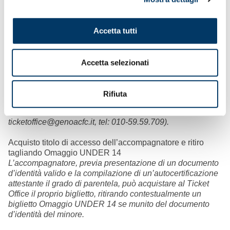
Tagliandi Settore Ospiti per Genoa-Como inizio prevendita
dopo pronunciamento delle autorità competenti.
Accetta tutti
OMAGGIO U14
E’ attiva l’iniziativa per agevolare l’ingresso gratuito allo
stadio (Distinti e Gradinata Zena) degli UNDER 14 se
Accetta selezionati
accompagnati da un genitore o un parente fino al quarto
grado. Titoli di ingresso disponibili fino a esaurimento dei
posti assegnati. Le persone interessate possono rivolgersi
Rifiuta
esclusivamente al Ticket Office – Palazzina San Giobatta,
Via al Porto Antico 4, Genova (mail:
ticketoffice@genoacfc.it, tel: 010-59.59.709).
Acquisto titolo di accesso dell’accompagnatore e ritiro
tagliando Omaggio UNDER 14
L’accompagnatore, previa presentazione di un documento
d’identità valido e la compilazione di un’autocertificazione
attestante il grado di parentela, può acquistare al Ticket
Office il proprio biglietto, ritirando contestualmente un
biglietto Omaggio UNDER 14 se munito del documento
d’identità del minore.