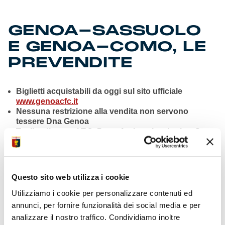
GENOA-SASSUOLO
E GENOA-COMO, LE
PREVENDITE
Biglietti acquistabili da oggi sul sito ufficiale
www.genoacfc.it
Nessuna restrizione alla vendita non servono
tessere Dna Genoa
Tagliandi pure al T.O. Porto Antico, ricevitorie e Store
Chiavari
Rivendite dei posti per abbonati esercitabili su
www.genoacfc.it
Questo sito web utilizza i cookie
Biglietti Omaggio Under 14
nei settori
Distinti
e
Gradinata Zena
per entrambe le partite, fino a
Utilizziamo i cookie per personalizzare contenuti ed
esaurimento dei posti, in base alla procedura vigente
annunci, per fornire funzionalità dei social media e per
esclusivamente al
Ticket Office del Porto Antico
.
analizzare il nostro traffico. Condividiamo inoltre