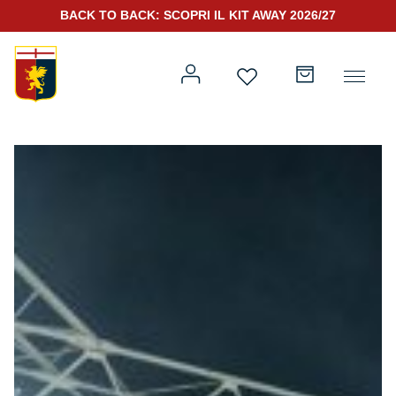
BACK TO BACK: SCOPRI IL KIT AWAY 2026/27
Prima squadra
Kit Gara 2026/27
Training
Prima squadra
Rappresentanza
Kit Gara 25/26
Genoa for Special