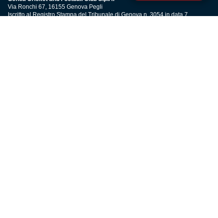
Via Ronchi 67, 16155 Genova Pegli
Iscritto al Registro Stampa del Tribunale di Genova n. 3054 in data 7
maggio 2025
C.F. 80033270101
P.IVA 00973790108
CONTATTI
BIGLIETTERIA
Biglietteria
Abbonamenti
Accrediti
Experience
Hospitality
SQUADRE