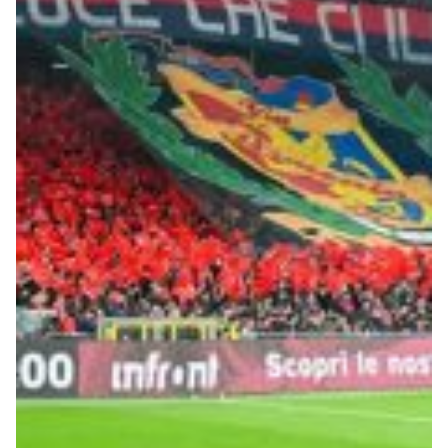
Summer Sale
Mare
Accessori
Party
Outlet
Helan x Genoa
Isolani x Genoa
Gift Card Online Store