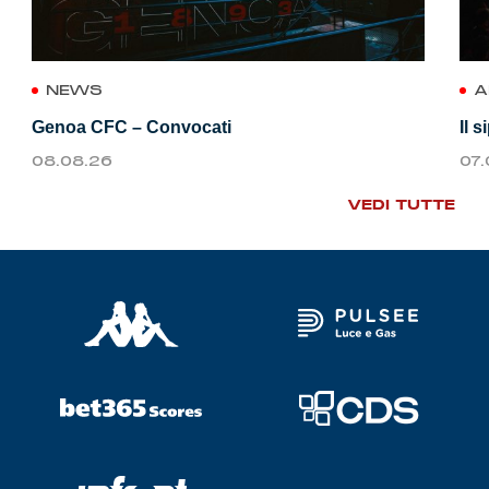
NEWS
A
Genoa CFC – Convocati
Il 
08.08.26
07
VEDI TUTTE