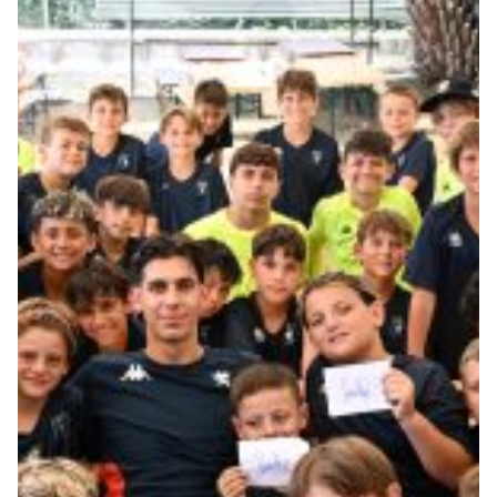
Genoa Academy
Tacchettee Collection
Urban Collection
Throwback Duemila
Sebago x Genoa
Robe di Kappa x Genoa
Red&Blue Voices
Kids