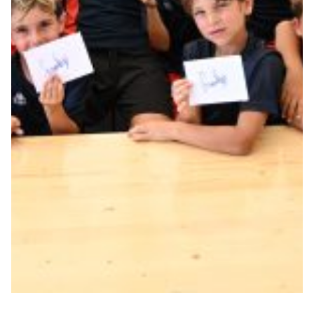
Summer Sale
Mare
Accessori
Party
Outlet
Helan x Genoa
Isolani x Genoa
Gift Card Online Store