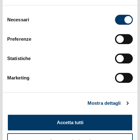
Sommariva
. Fresco di vacanze estive e pronto a
ricominciare tra qualche settimana, il portiere rossoblù ha
Selezione
fatto visita ai bambini del camp nella giornata di venerdì.
Necessari
del
Foto, autografi e qualche consiglio per i ragazzi da parte
consenso
del nostro Daniele. Quasi terminati i
posti per i due turni
dei
Mountain Camp
che si terranno a
Vigo di Fassa
in
Preferenze
contemporanea con il ritiro della prima squadra.
Statistiche
Marketing
Mostra dettagli
Accetta tutti