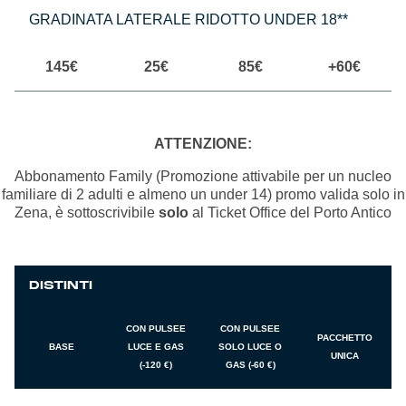
GRADINATA LATERALE RIDOTTO UNDER 18**
145€
25€
85€
+60€
ATTENZIONE:
Abbonamento Family (Promozione attivabile per un nucleo
familiare di 2 adulti e almeno un under 14) promo valida solo in
Zena, è sottoscrivibile
solo
al Ticket Office del Porto Antico
DISTINTI
CON PULSEE
CON PULSEE
PACCHETTO
BASE
LUCE E GAS
SOLO LUCE O
UNICA
(-120 €)
GAS (-60 €)