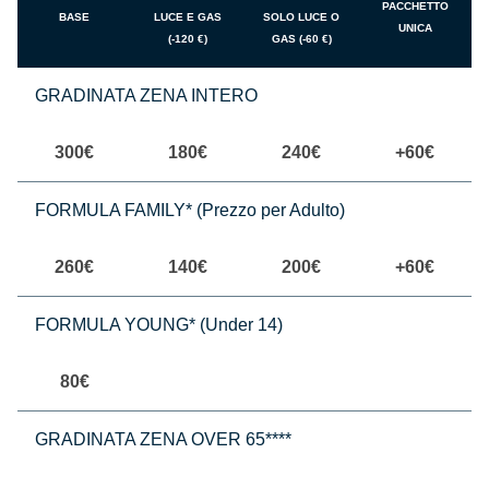
PACCHETTO
BASE
LUCE E GAS
SOLO LUCE O
UNICA
(-120 €)
GAS (-60 €)
GRADINATA ZENA INTERO
300€
180€
240€
+60€
FORMULA FAMILY* (Prezzo per Adulto)
260€
140€
200€
+60€
FORMULA YOUNG* (Under 14)
80€
GRADINATA ZENA OVER 65****