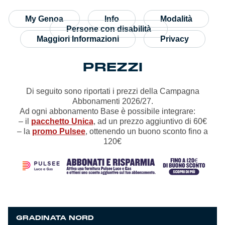
My Genoa
Info
Modalità
Genoa Academy
Tacchettee Collection
Persone con disabilità
Maggiori Informazioni
Privacy
Urban Collection
PREZZI
Throwback Duemila
Di seguito sono riportati i prezzi della Campagna
Sebago x Genoa
Abbonamenti 2026/27.
Ad ogni abbonamento Base è possibile integrare:
– il
pacchetto Unica
, ad un prezzo aggiuntivo di 60€
Robe di Kappa x Genoa
– la
promo Pulsee
, ottenendo un buono sconto fino a
120€
Red&Blue Voices
Kids
GRADINATA NORD