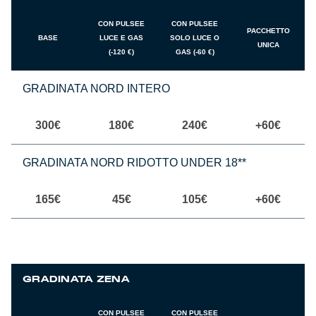
Summer Sale
CON PULSEE
CON PULSEE
PACCHETTO
BASE
LUCE E GAS
SOLO LUCE O
UNICA
Mare
(-120 €)
GAS (-60 €)
Accessori
GRADINATA NORD INTERO
Party
300€
180€
240€
+60€
Outlet
GRADINATA NORD RIDOTTO UNDER 18**
Helan x Genoa
165€
45€
105€
+60€
Isolani x Genoa
Gift Card Online Store
GRADINATA ZENA
CON PULSEE
CON PULSEE