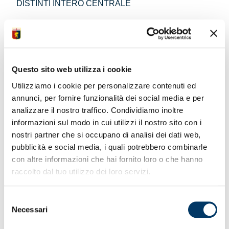
DISTINTI INTERO CENTRALE
480€
360€
420€
+60€
DISTINTI RIDOTTO CENTRALE UNDER 18**
Questo sito web utilizza i cookie
185€
65€
125€
+60€
Utilizziamo i cookie per personalizzare contenuti ed
annunci, per fornire funzionalità dei social media e per
analizzare il nostro traffico. Condividiamo inoltre
DISTINTI INTERO LATERALE
informazioni sul modo in cui utilizzi il nostro sito con i
nostri partner che si occupano di analisi dei dati web,
420€
300€
360€
+60€
pubblicità e social media, i quali potrebbero combinarle
con altre informazioni che hai fornito loro o che hanno
DISTINTI RIDOTTO LATERALE UNDER 18**
raccolto dal tuo utilizzo dei loro servizi.
175€
55€
115€
+60€
Selezione
Necessari
del
DISTINTI OVER 65**** (TERZO ANELLO)
consenso