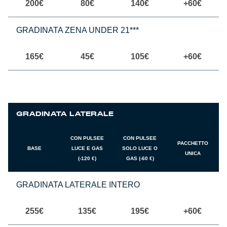
200€
80€
140€
+60€
GRADINATA ZENA UNDER 21***
165€
45€
105€
+60€
GRADINATA LATERALE
CON PULSEE
CON PULSEE
PACCHETTO
BASE
LUCE E GAS
SOLO LUCE O
UNICA
(-120 €)
GAS (-60 €)
GRADINATA LATERALE INTERO
255€
135€
195€
+60€