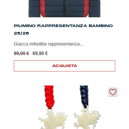
PIUMINO RAPPRESENTANZA BAMBINO
25/26
Giacca imbottita rappresentanza...
Il
Il
99,00
€
69,90
€
prezzo
prezzo
originale
attuale
ACQUISTA
era:
è:
Questo
99,00 €.
69,90 €.
prodotto
ha
più
varianti.
Le
opzioni
possono
essere
scelte