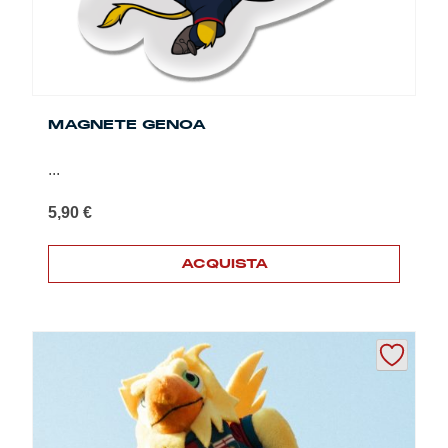
del
prodotto
MAGNETE GENOA
...
5,90
€
ACQUISTA
Questo
prodotto
ha
più
varianti.
Le
opzioni
possono