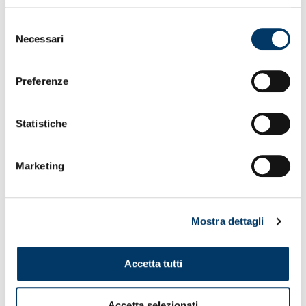
Selezione
Necessari
del
consenso
Preferenze
Statistiche
Marketing
BRACCIALE CORDINO ROSSOBLU
GRIFONE IN ACCIAIO SMALTATO KIDS
Mostra dettagli
Bracciale Genoa cordino...
Accetta tutti
25,90
€
ACQUISTA
Accetta selezionati