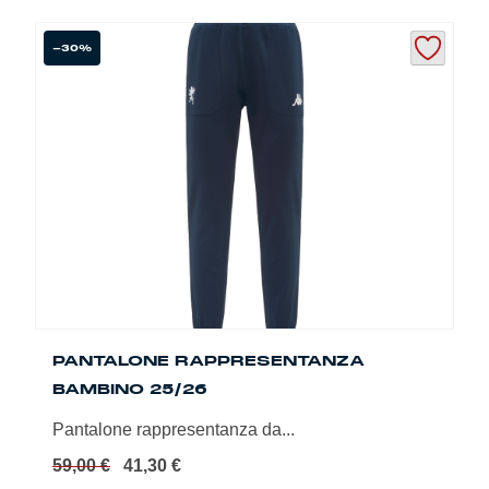
prodotto
ha
più
-30%
varianti.
Le
opzioni
possono
essere
scelte
nella
pagina
del
prodotto
PANTALONE RAPPRESENTANZA
BAMBINO 25/26
Pantalone rappresentanza da...
Il
Il
59,00
€
41,30
€
prezzo
prezzo