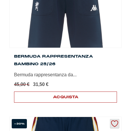
essere
scelte
nella
pagina
del
prodotto
BERMUDA RAPPRESENTANZA
BAMBINO 25/26
Bermuda rappresentanza da...
Il
Il
45,00
€
31,50
€
prezzo
prezzo
originale
attuale
ACQUISTA
era:
è:
Questo
45,00 €.
31,50 €.
prodotto
ha
più
-30%
varianti.