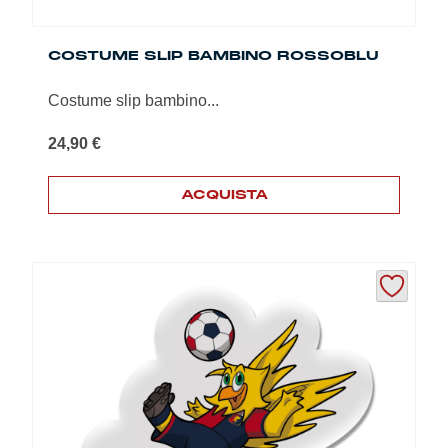
COSTUME SLIP BAMBINO ROSSOBLU
Costume slip bambino...
24,90
€
ACQUISTA
Questo
prodotto
ha
più
varianti.
Le
opzioni
possono
essere
scelte
nella
pagina