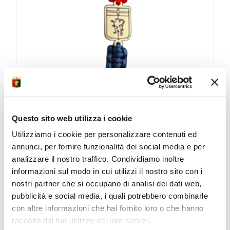
BRACCIALE CORDINO ROSSOBLU CON
Questo sito web utilizza i cookie
SCUDETTO IN ACCIAIO LASERATO
Utilizziamo i cookie per personalizzare contenuti ed
CENTRALE KIDS
annunci, per fornire funzionalità dei social media e per
Bracciale Genoa cordino...
analizzare il nostro traffico. Condividiamo inoltre
19,90
€
informazioni sul modo in cui utilizzi il nostro sito con i
nostri partner che si occupano di analisi dei dati web,
ACQUISTA
pubblicità e social media, i quali potrebbero combinarle
con altre informazioni che hai fornito loro o che hanno
raccolto dal tuo utilizzo dei loro servizi.