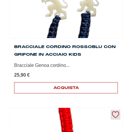
nella
pagina
del
prodotto
BRACCIALE CORDINO ROSSOBLU CON
GRIFONE IN ACCIAIO KIDS
Bracciale Genoa cordino...
25,90
€
ACQUISTA