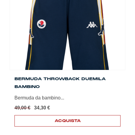
Le
opzioni
possono
essere
scelte
nella
pagina
del
prodotto
BERMUDA THROWBACK DUEMILA
BAMBINO
Bermuda da bambino...
Il
Il
49,00
€
34,30
€
prezzo
prezzo
originale
attuale
ACQUISTA
era:
è:
Questo
49,00 €.
34,30 €.