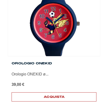
OROLOGIO ONEKID
Orologio ONEKID ø...
39,00
€
ACQUISTA
Questo