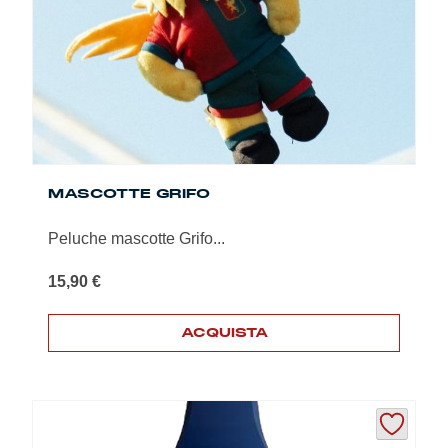
essere
scelte
nella
pagina
del
prodotto
MASCOTTE GRIFO
Peluche mascotte Grifo...
15,90
€
ACQUISTA