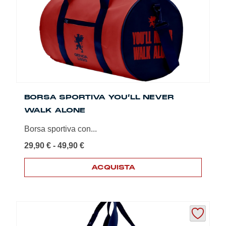
essere
scelte
nella
pagina
del
prodotto
BORSA SPORTIVA YOU’LL NEVER
WALK ALONE
Borsa sportiva con...
Fascia
29,90
€
-
49,90
€
di
prezzo:
ACQUISTA
da
Questo
29,90 €
prodotto
a
ha
49,90 €
più
varianti.