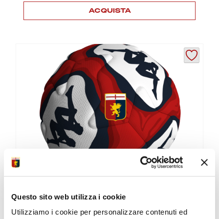
prezzo:
ACQUISTA
da
29,90 €
Questo
a
prodotto
49,90 €
ha
più
varianti.
Le
opzioni
possono
essere
scelte
nella
pagina
del
prodotto
PALLONE GENOA 2026/27
Questo sito web utilizza i cookie
Utilizziamo i cookie per personalizzare contenuti ed
Pallone cucito a...