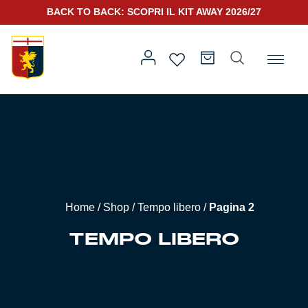
BACK TO BACK: SCOPRI IL KIT AWAY 2026/27
SCOPRI IL NUOVO KIT PORTIERE 2026/27
Home
/
Altro
/
Accessori
/
Tempo libero
/ Pagina 2
Prima squadra
Kit Gara 2026/27
Training
Home
/
Shop
/
Tempo libero
/
Pagina 2
Prima squadra
Rappresentanza
TEMPO LIBERO
Kit Gara 25/26
Genoa for Special