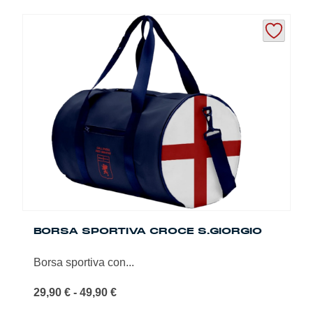
a
prodotto
49,90 €
ha
più
varianti.
Le
opzioni
possono
essere
scelte
nella
pagina
del
prodotto
BORSA SPORTIVA CROCE S.GIORGIO
Borsa sportiva con...
Fascia
29,90
€
-
49,90
€
di