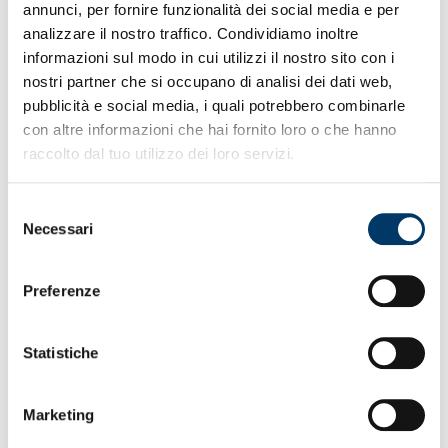
annunci, per fornire funzionalità dei social media e per
analizzare il nostro traffico. Condividiamo inoltre
30,00
€
informazioni sul modo in cui utilizzi il nostro sito con i
nostri partner che si occupano di analisi dei dati web,
ACQUISTA
pubblicità e social media, i quali potrebbero combinarle
con altre informazioni che hai fornito loro o che hanno
raccolto dal tuo utilizzo dei loro servizi.
ESAURITO
PANTOFOLE
Selezione
Necessari
del
consenso
Preferenze
...
Statistiche
Marketing