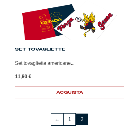
SET TOVAGLIETTE
Set tovagliette americane...
11,90
€
ACQUISTA
Questo
prodotto
ha
←
1
2
più
varianti.
Le
opzioni