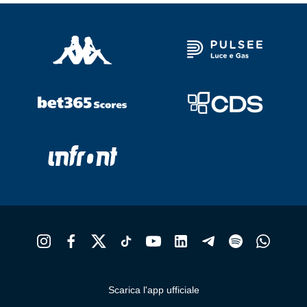
possono
essere
scelte
nella
pagina
del
prodotto
Scarica l'app ufficiale