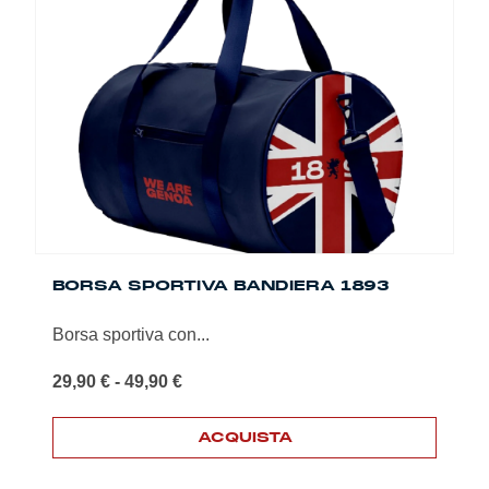
Le
opzioni
possono
essere
scelte
nella
pagina
del
prodotto
BORSA SPORTIVA BANDIERA 1893
Borsa sportiva con...
Fascia
29,90
€
-
49,90
€
di
prezzo:
ACQUISTA
da
29,90 €
Questo