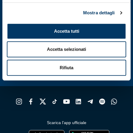
Le
opzioni
Mostra dettagli
possono
essere
scelte
Accetta tutti
nella
pagina
del
Accetta selezionati
prodotto
Rifiuta
Scarica l'app ufficiale