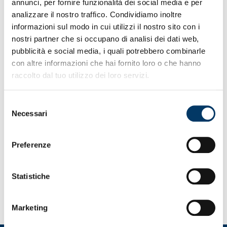
annunci, per fornire funzionalità dei social media e per
scelte
analizzare il nostro traffico. Condividiamo inoltre
nella
informazioni sul modo in cui utilizzi il nostro sito con i
pagina
nostri partner che si occupano di analisi dei dati web,
del
prodotto
pubblicità e social media, i quali potrebbero combinarle
con altre informazioni che hai fornito loro o che hanno
SOLO ONLINE
raccolto dal tuo utilizzo dei loro servizi.
MAGLIA HOME 2025/26 ROLLING
Selezione
STONE
Necessari
del
Maglia gioco Home...
consenso
Fascia
59,00
€
-
85,00
€
Preferenze
di
prezzo:
ACQUISTA
da
Statistiche
Questo
59,00 €
prodotto
a
ha
85,00 €
Marketing
più
varianti.