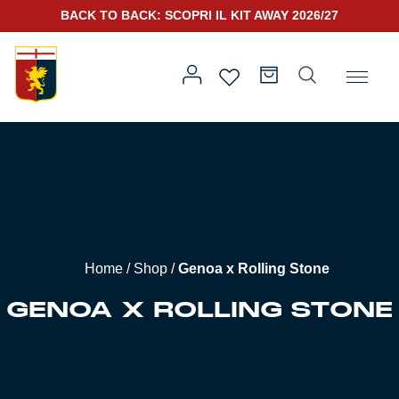
BACK TO BACK: SCOPRI IL KIT AWAY 2026/27
Home
/ Genoa x Rolling Stone
Prima squadra
Kit Gara 2026/27
Training
Home
/
Shop
/
Genoa x Rolling Stone
Prima squadra
Rappresentanza
GENOA X ROLLING STONE
Kit Gara 25/26
Genoa for Special