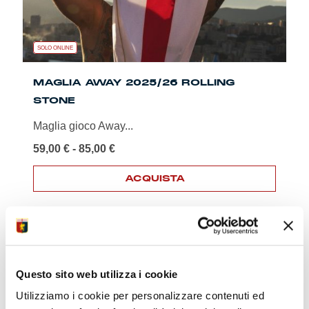
del
prodotto
SOLO ONLINE
MAGLIA AWAY 2025/26 ROLLING
STONE
Maglia gioco Away...
Fascia
59,00
€
-
85,00
€
di
prezzo:
ACQUISTA
da
Questo
59,00 €
prodotto
a
ha
85,00 €
più
-51%
varianti.
Le
Questo sito web utilizza i cookie
opzioni
possono
Utilizziamo i cookie per personalizzare contenuti ed
essere