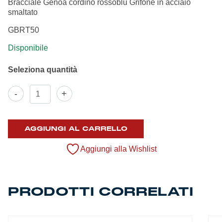
Bracciale Genoa cordino rossoblu Grifone in acciaio
Summer Sale
smaltato
GBRT50
Mare
Disponibile
Accessori
Party
Bracciale
-
+
cordino
rossoblu
Outlet
con
Grifone
AGGIUNGI AL CARRELLO
Helan x Genoa
in
acciaio
Aggiungi alla Wishlist
quantità
Isolani x Genoa
PRODOTTI CORRELATI
Gift Card Online Store