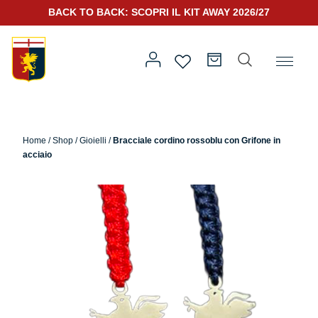
BACK TO BACK: SCOPRI IL KIT AWAY 2026/27
Home
/
Altro
/
Accessori
/
Gioielli
/ Bracciale cordino rossoblu
con Grifone in acciaio
Home
/
Shop
/
Gioielli
/
Bracciale cordino rossoblu con Grifone in
acciaio
Prima squadra
Kit Gara 2026/27
Training
Prima squadra
Rappresentanza
Kit Gara 25/26
Genoa for Special