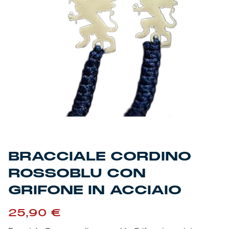
Genoa Academy
Tacchettee Collection
Urban Collection
Throwback Duemila
Sebago x Genoa
Robe di Kappa x Genoa
BRACCIALE CORDINO
Red&Blue Voices
ROSSOBLU CON
Kids
GRIFONE IN ACCIAIO
25,90
€